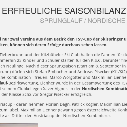
ERFREULICHE SAISONBILANZ
SPRUNGLAUF / NORDISCHE
 nur zwei Vereine aus dem Bezirk den TSV-Cup der Skispringer 
cken, können sich deren Erfolge durchaus sehen lassen.
Fieberbrunn und der Kitzbüheler Ski Club halten die Fahnen für 
mmerhin 23 Kinder und Schüler starten für den K.S.C. Darunter fin
ch Neulinge. Nach dieser Sprungsaison (Start am 8. September in 
runn) dürfen sich Stefan Embacher und Andreas Pisecker (Ki1/Ki2)
he Kombination - freuen. Marco Wörgötter und Maximilian Lienher
lauf
-Bezirkswertung. Lienher wurde in der Gesamtwertung des TSV
t seinem Clubkollegen Xaver Aigner. In der
Nordischen Kombinati
n der Klasse Sch2 vor Gregor Pisecker erfolgreich.
riacup - daran nehmen Florian Dagn, Patrick Kogler, Maximilian Lie
zum Jubel. Maximilian Lienher gewann gegen österreichweite Konk
e als Dritter den Austriacup der Nordischen Kombinierer.