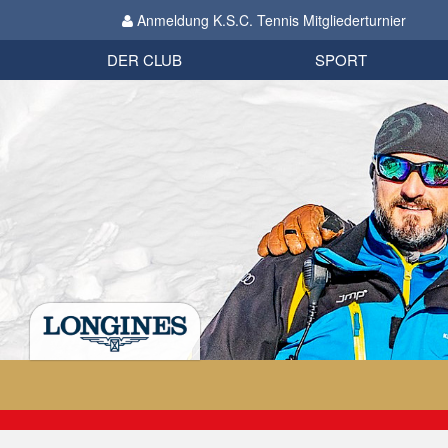
Anmeldung K.S.C. Tennis Mitgliederturnier
Biathlon
Organisation
Datenschutzverordnung 2018
Impressum
DER CLUB
SPORT