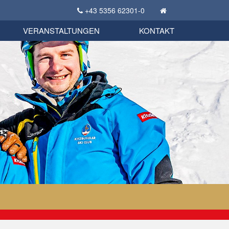
+43 5356 62301-0
KSC Sportgeschichte
uschbörse
tglieder Bekleidungsshop
VERANSTALTUNGEN
KONTAKT