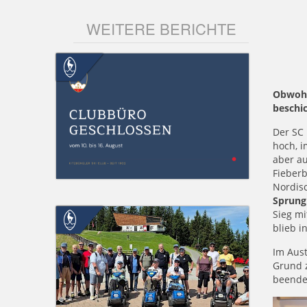
WEITERE BERICHTE
Obwohl
beschi
Der SC 
hoch, i
aber au
Fieberb
Nordisc
Sprung
Sieg mi
blieb i
Im Aust
Grund 
beendet