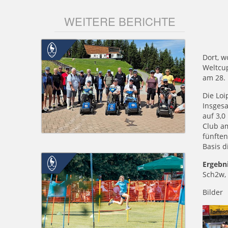
WEITERE BERICHTE
Dort, 
Weltcu
am 28.
Die Loi
Insges
auf 3,0
Club am
fünften
Basis d
Ergebni
Sch2w,
Bilder