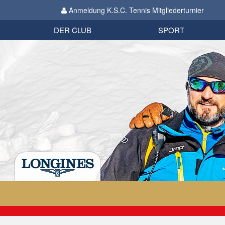
Anmeldung K.S.C. Tennis Mitgliederturnier
Biathlon
Organisation
Datenschutzverordnung 2018
Impressum
DER CLUB
SPORT