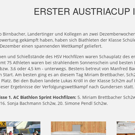
ERSTER AUSTRIACUP 
wo Birnbacher, Landertinger und Kollegen an zwei Dezemberwochen
pwertung gekämpft haben, haben sich Biathleten der Klasse Schü
 Dezember einen spannenden Wettkampf geliefert.
pen und Schießstände des HSV Hochfilzen waren Schauplatz des er
amt 75 Athleten waren bei strahlendem Sonnenschein und besten B
 bzw. 3,6 oder 4,5 km - unterwegs. Bestens betreut von Manfred B
 Start. Am besten ging es an diesem Tag Miriam Brettbacher, Sch2
 Platz. Bei den Buben landete Lukas Kröll in der Klasse Sch2m auf
ieser Ergebnisse der Verfolgungswettkampf nach Gundersen statt.
sse 1. AC Biathlon Sprint Hochfilzen:
5. Miriam Brettbacher Sch2w,
 16. Sonja Bachmann Sch2w, 20. Simone Pendl Sch2w.