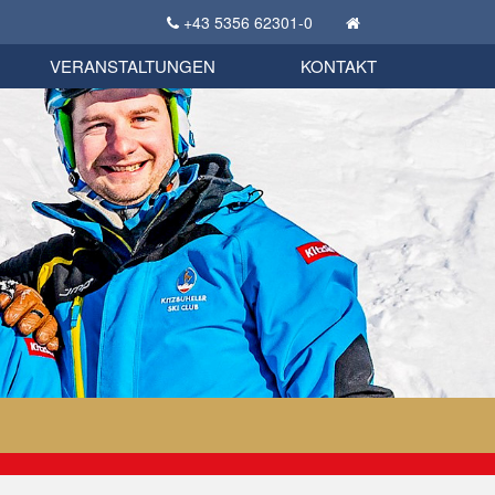
+43 5356 62301-0
KSC Sportgeschichte
uschbörse
tglieder Bekleidungsshop
VERANSTALTUNGEN
KONTAKT