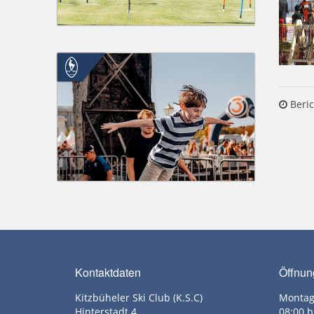
Beric
Kontaktdaten
Öffnun
Kitzbüheler Ski Club (K.S.C)
Montag
Hinterstadt 4
08:00 b