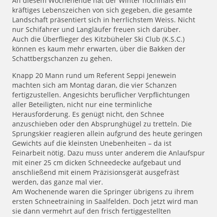
An diesem Wochenende hat der Winter nochmals ein
kräftiges Lebenszeichen von sich gegeben, die gesamte
Landschaft präsentiert sich in herrlichstem Weiss. Nicht
nur Schifahrer und Langläufer freuen sich darüber.
Auch die Überflieger des Kitzbüheler Ski Club (K.S.C.)
können es kaum mehr erwarten, über die Bakken der
Schattbergschanzen zu gehen.
Knapp 20 Mann rund um Referent Seppi Jenewein
machten sich am Montag daran, die vier Schanzen
fertigzustellen. Angesichts beruflicher Verpflichtungen
aller Beteiligten, nicht nur eine terminliche
Herausforderung. Es genügt nicht, den Schnee
anzuschieben oder den Absprunghügel zu tretteln. Die
Sprungskier reagieren allein aufgrund des heute geringen
Gewichts auf die kleinsten Unebenheiten – da ist
Feinarbeit nötig. Dazu muss unter anderem die Anlaufspur
mit einer 25 cm dicken Schneedecke aufgebaut und
anschließend mit einem Präzisionsgerät ausgefräst
werden, das ganze mal vier.
Am Wochenende waren die Springer übrigens zu ihrem
ersten Schneetraining in Saalfelden. Doch jetzt wird man
sie dann vermehrt auf den frisch fertiggestellten