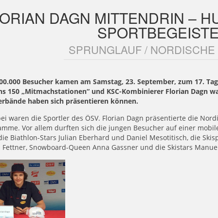
LORIAN DAGN MITTENDRIN – 
SPORTBEGEIST
SPRUNGLAUF / NORDISCHE
00.000 Besucher kamen am Samstag, 23. September, zum 17. Tag
ns 150 „Mitmachstationen“ und KSC-Kombinierer Florian Dagn wa
erbände haben sich präsentieren können.
ei waren die Sportler des ÖSV. Florian Dagn präsentierte die Nor
mme. Vor allem durften sich die jungen Besucher auf einer mobil
ie Biathlon-Stars Julian Eberhard und Daniel Mesotitisch, die Ski
Fettner, Snowboard-Queen Anna Gassner und die Skistars Manuel F