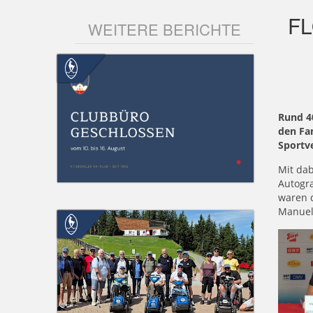
F
WEITERE BERICHTE
Rund 4
den Fa
Sportv
Mit dab
Autogra
waren d
Manuel 