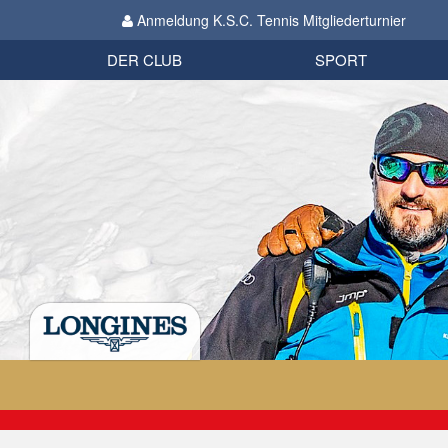
Anmeldung K.S.C. Tennis Mitgliederturnier
Biathlon
Organisation
Datenschutzverordnung 2018
Impressum
DER CLUB
SPORT