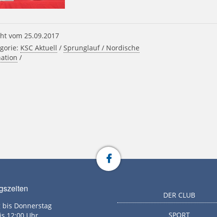
ht vom 25.09.2017
gorie:
KSC Aktuell
/
Sprunglauf / Nordische
ation
/
gszeiten
DER CLUB
 bis Donnerstag
SPORT
is 12:00 Uhr