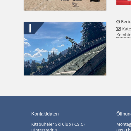
Beric
Kate
Kombin
Kontaktdaten
Öffnun
Kitzbüheler Ski Club (K.S.C)
Montag
Hinterstadt 4
08:00 b