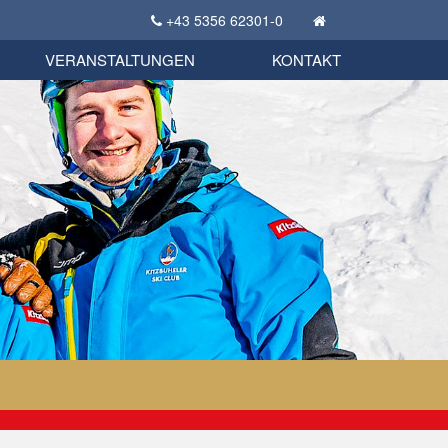
+43 5356 62301-0
KSC Sportgeschichte
uschbörse
tglieder Bekleidungsshop
VERANSTALTUNGEN
KONTAKT