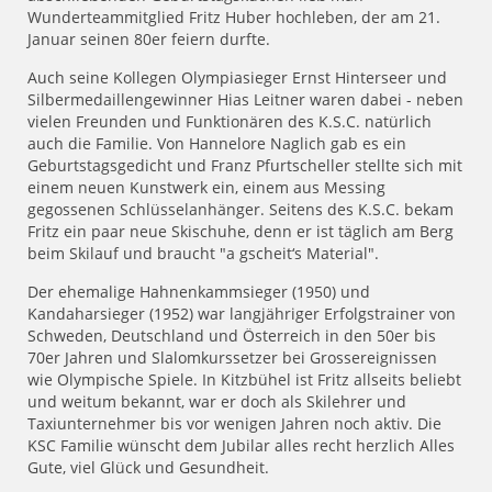
Wunderteammitglied Fritz Huber hochleben, der am 21.
Januar seinen 80er feiern durfte.
Auch seine Kollegen Olympiasieger Ernst Hinterseer und
Silbermedaillengewinner Hias Leitner waren dabei - neben
vielen Freunden und Funktionären des K.S.C. natürlich
auch die Familie. Von Hannelore Naglich gab es ein
Geburtstagsgedicht und Franz Pfurtscheller stellte sich mit
einem neuen Kunstwerk ein, einem aus Messing
gegossenen Schlüsselanhänger. Seitens des K.S.C. bekam
Fritz ein paar neue Skischuhe, denn er ist täglich am Berg
beim Skilauf und braucht "a gscheit‘s Material".
Der ehemalige Hahnenkammsieger (1950) und
Kandaharsieger (1952) war langjähriger Erfolgstrainer von
Schweden, Deutschland und Österreich in den 50er bis
70er Jahren und Slalomkurssetzer bei Grossereignissen
wie Olympische Spiele. In Kitzbühel ist Fritz allseits beliebt
und weitum bekannt, war er doch als Skilehrer und
Taxiunternehmer bis vor wenigen Jahren noch aktiv. Die
KSC Familie wünscht dem Jubilar alles recht herzlich Alles
Gute, viel Glück und Gesundheit.