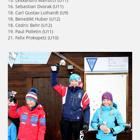
15. Lexxandro Maffucci (U11)
16. Sebastian Dvorak (U11)
18. Carl Gustav Luthardt (U9)
18. Benedikt Huber (U12)
18. Cedric Behr (U12)
19. Paul Polletin (U11)
21. Felix Prokopetz (U10)