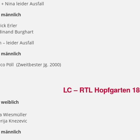
a + Nina leider Ausfall
 männlich
ick Erler
rdinand Burghart
n – leider Ausfall
 männlich
co Pöll (Zweitbester Jg. 2000)
LC – RTL Hopfgarten 18
 weiblich
na Wiesmüller
erija Knezevic
 männlich