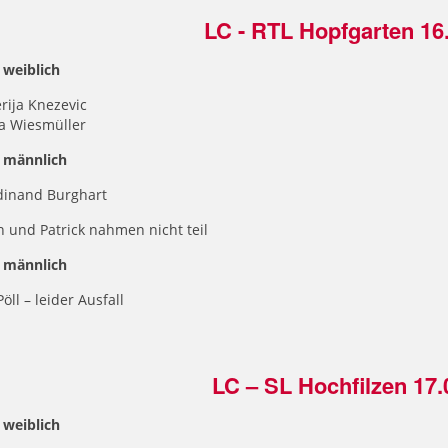
LC - RTL Hopfgarten 16
 weiblich
erija Knezevic
na Wiesmüller
 männlich
rdinand Burghart
n und Patrick nahmen nicht teil
 männlich
öll – leider Ausfall
LC – SL Hochfilzen 17.
 weiblich