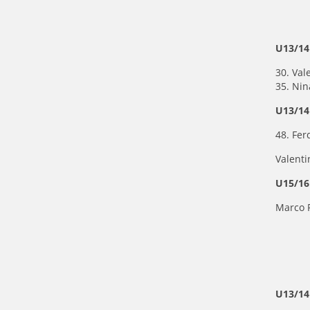
U13/14
30. Val
35. Ni
U13/14
48. Fe
Valenti
U15/16
Marco P
U13/14