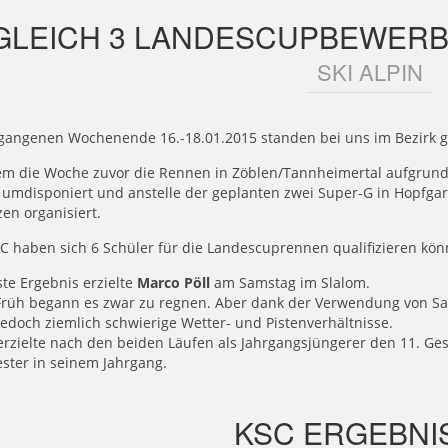
GLEICH 3 LANDESCUPBEWERB
SKI ALPIN
gangenen Wochenende 16.-18.01.2015 standen bei uns im Bezirk
m die Woche zuvor die Rennen in Zöblen/Tannheimertal aufgrund 
 umdisponiert und anstelle der geplanten zwei Super-G in Hopfgar
zen organisiert.
 haben sich 6 Schüler für die Landescuprennen qualifizieren kön
te Ergebnis erzielte
Marco Pöll
am Samstag im Slalom.
 Früh begann es zwar zu regnen. Aber dank der Verwendung von Sa
edoch ziemlich schwierige Wetter- und Pistenverhältnisse.
rzielte nach den beiden Läufen als Jahrgangsjüngerer den 11. Ge
ster in seinem Jahrgang.
KSC ERGEBNI