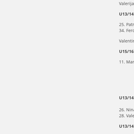
Valerij
U13/14
25. Patr
34. Fe
Valenti
U15/16
11. Mar
U13/14
26. Ni
28. Val
U13/14