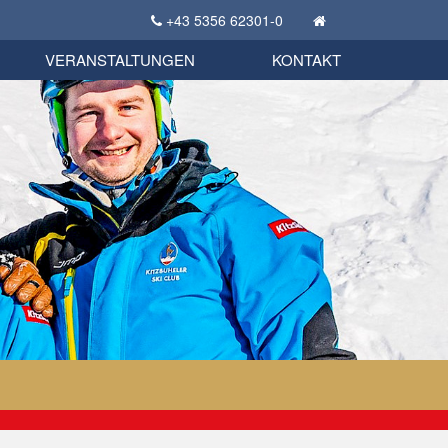
+43 5356 62301-0
KSC Sportgeschichte
uschbörse
tglieder Bekleidungsshop
VERANSTALTUNGEN
KONTAKT