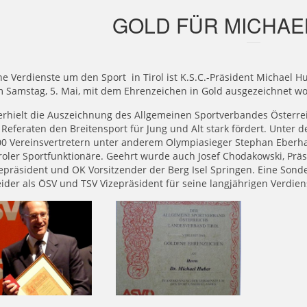
GOLD FÜR MICHAE
ne Verdienste um den Sport in Tirol ist K.S.C.-Präsident Michael
m Samstag, 5. Mai, mit dem Ehrenzeichen in Gold ausgezeichnet w
rhielt die Auszeichnung des Allgemeinen Sportverbandes Österreic
 Referaten den Breitensport für Jung und Alt stark fördert. Unt
00 Vereinsvertretern unter anderem Olympiasieger Stephan Eberh
iroler Sportfunktionäre. Geehrt wurde auch Josef Chodakowski, Präs
epräsident und OK Vorsitzender der Berg Isel Springen. Eine Sond
ider als ÖSV und TSV Vizepräsident für seine langjährigen Verdie