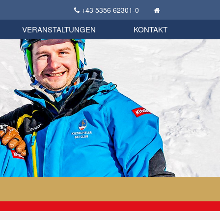
+43 5356 62301-0
KSC Sportgeschichte
uschbörse
tglieder Bekleidungsshop
VERANSTALTUNGEN
KONTAKT