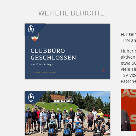
WEITERE BERICHTE
Für sei
Tirol a
Huber e
aktiven
etwa 5
viele T
TSV Viz
Patsche