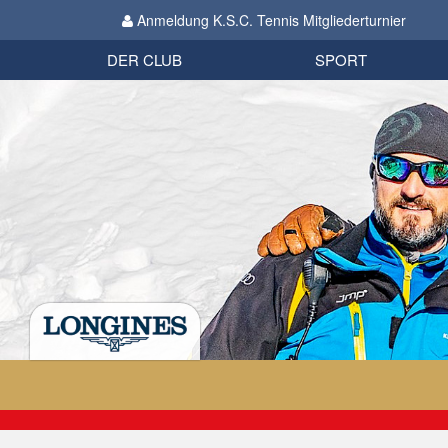
Anmeldung K.S.C. Tennis Mitgliederturnier
Biathlon
Organisation
Datenschutzverordnung 2018
Impressum
DER CLUB
SPORT