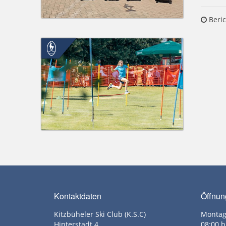
Beric
Kontaktdaten
Öffnun
Kitzbüheler Ski Club (K.S.C)
Montag
Hinterstadt 4
08:00 b