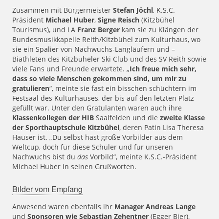
Zusammen mit Bürgermeister
Stefan Jöchl
, K.S.C.
Präsident
Michael Huber
,
Signe Reisch
(Kitzbühel
Tourismus), und LA
Franz Berger
kam sie zu Klängen der
Bundesmusikkapelle Reith/Kitzbühel zum Kulturhaus, wo
sie ein Spalier von Nachwuchs-Langläufern und –
Biathleten des Kitzbüheler Ski Club und des SV Reith sowie
viele Fans und Freunde erwartete. „
Ich freue mich sehr,
dass so viele Menschen gekommen sind, um mir zu
gratulieren
“, meinte sie fast ein bisschen schüchtern im
Festsaal des Kulturhauses, der bis auf den letzten Platz
gefüllt war. Unter den Gratulanten waren auch ihre
Klassenkollegen der HIB
Saalfelden und die
zweite Klasse
der Sporthauptschule Kitzbühel
, deren Patin Lisa Theresa
Hauser ist. „Du selbst hast große Vorbilder aus dem
Weltcup, doch für diese Schüler und für unseren
Nachwuchs bist du
das
Vorbild“, meinte K.S.C.-Präsident
Michael Huber in seinen Grußworten.
Bilder vom Empfang
Anwesend waren ebenfalls ihr
Manager Andreas Lange
und
Sponsoren wie Sebastian Zehentner
(Egger Bier),