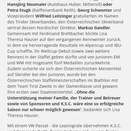
Hansjörg Neumaier
(Autohaus Huber, Mittersill)
oder
Petra Stugk
(Raiffeisenbank Reith).
Georg Schwenter
und
Vizepräsident
Wilfried Leitzinger
gratulierten im Namen
des Tiroler Skiverbandes, den Österreichischen Skiverband
vertrat dessen Nordischer Direktor,
Markus Gandler
.
Gemeinsam mit Ferdinand Brettbacher blickte Lisa
Theresa Hauser auf den vergangenen Rennwinter zurück,
in dem sie hervorragende Resultate im Alpencup und IBU-
Cup schaffte, ihr Weltcup-Debüt (sowie zwei weitere
Rennen) in der Staffel geben durfte und von Junioren-EM
und WM mit insgesamt fünf Medaillen zurückkehrte.
Zudem sicherte sie sich den Österreichischen Meistertitel
auf Skiroller bei den Junioren, wurde bei den
Österreichischen Staffelmeisterschaften im Biathlon mit
dem Team Tirol Zweite in der Damenklasse und gewann
ihre ersten zwei Staatmeistertitel. „
Ohne die
Unterstützung meiner Familie, der Trainer und Betreuer
sowie von Sponsoren und K.S.C. wäre eine so erfolgreiche
Saison nur schwer möglich gewesen
“, bedankte sich Lisa
Theresa Hauser.
Mit einem VW Passat - die Leasingrate übernehmen K.S.C.