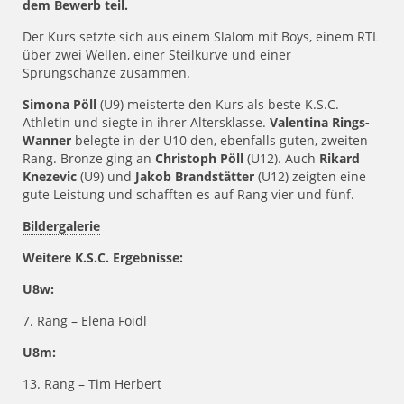
dem Bewerb teil.
Der Kurs setzte sich aus einem Slalom mit Boys, einem RTL
über zwei Wellen, einer Steilkurve und einer
Sprungschanze zusammen.
Simona Pöll
(U9) meisterte den Kurs als beste K.S.C.
Athletin und siegte in ihrer Altersklasse.
Valentina Rings-
Wanner
belegte in der U10 den, ebenfalls guten, zweiten
Rang. Bronze ging an
Christoph Pöll
(U12). Auch
Rikard
Knezevic
(U9) und
Jakob Brandstätter
(U12) zeigten eine
gute Leistung und schafften es auf Rang vier und fünf.
Bildergalerie
Weitere K.S.C. Ergebnisse:
U8w:
7. Rang – Elena Foidl
U8m:
13. Rang – Tim Herbert