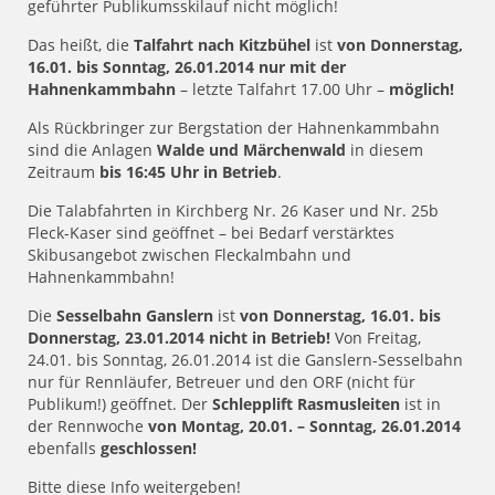
geführter Publikumsskilauf nicht möglich!
Das heißt, die
Talfahrt nach Kitzbühel
ist
von Donnerstag,
16.01. bis Sonntag, 26.01.2014
nur mit der
Hahnenkammbahn
– letzte Talfahrt 17.00 Uhr –
möglich!
Als Rückbringer zur Bergstation der Hahnenkammbahn
sind die Anlagen
Walde und Märchenwald
in diesem
Zeitraum
bis 16:45 Uhr in Betrieb
.
Die Talabfahrten in Kirchberg Nr. 26 Kaser und Nr. 25b
Fleck-Kaser sind geöffnet – bei Bedarf verstärktes
Skibusangebot zwischen Fleckalmbahn und
Hahnenkammbahn!
Die
Sesselbahn Ganslern
ist
von Donnerstag, 16.01. bis
Donnerstag, 23.01.2014
nicht in Betrieb!
Von Freitag,
24.01. bis Sonntag, 26.01.2014 ist die Ganslern-Sesselbahn
nur für Rennläufer, Betreuer und den ORF (nicht für
Publikum!) geöffnet. Der
Schlepplift Rasmusleiten
ist in
der Rennwoche
von Montag, 20.01. – Sonntag, 26.01.2014
ebenfalls
geschlossen!
Bitte diese Info weitergeben!