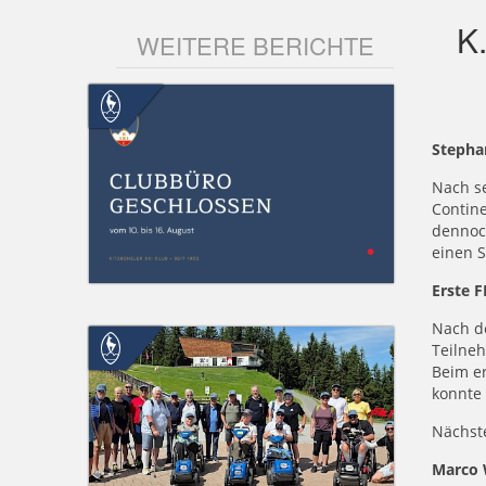
K
WEITERE BERICHTE
Stepha
Nach s
Contine
dennoch
einen S
Erste 
Nach d
Teilneh
Beim e
konnte
Nächste
Marco 