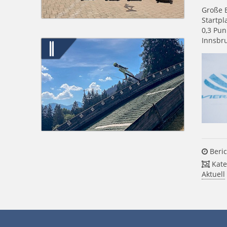
Große B
Startpl
0,3 Pun
Innsbru
Beric
Kate
Aktuell