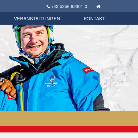
+43 5356 62301-0
KSC Sportgeschichte
uschbörse
tglieder Bekleidungsshop
VERANSTALTUNGEN
KONTAKT