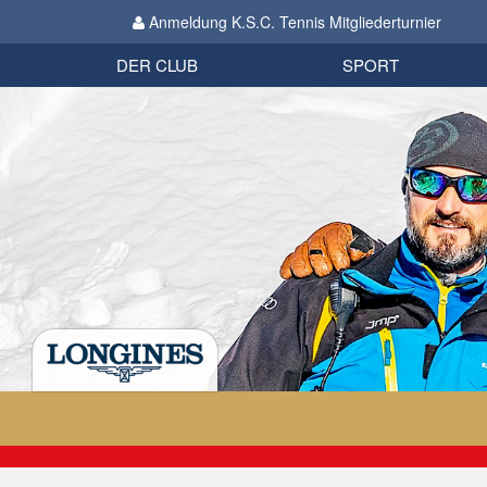
Anmeldung K.S.C. Tennis Mitgliederturnier
Biathlon
Organisation
Datenschutzverordnung 2018
Impressum
DER CLUB
SPORT