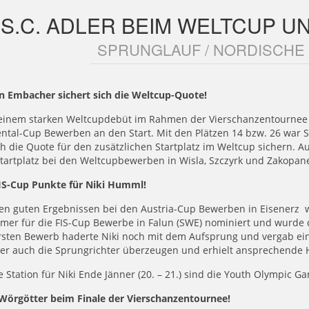
.S.C. ADLER BEIM WELTCUP U
SPRUNGLAUF / NORDISCHE
n Embacher sichert sich die Weltcup-Quote!
einem starken Weltcupdebüt im Rahmen der Vierschanzentournee i
ntal-Cup Bewerben an den Start. Mit den Plätzen 14 bzw. 26 war S
 die Quote für den zusätzlichen Startplatz im Weltcup sichern. A
tartplatz bei den Weltcupbewerben in Wisla, Szczyrk und Zakopane 
FIS-Cup Punkte für Niki Humml!
en guten Ergebnissen bei den Austria-Cup Bewerben in Eisenerz w
mer für die FIS-Cup Bewerbe in Falun (SWE) nominiert und wurde d
rsten Bewerb haderte Niki noch mit dem Aufsprung und vergab ein
 er auch die Sprungrichter überzeugen und erhielt ansprechende 
 Station für Niki Ende Jänner (20. – 21.) sind die Youth Olympic 
Wörgötter beim Finale der Vierschanzentournee!