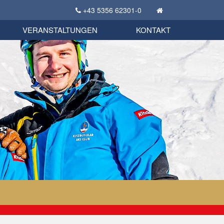
+43 5356 62301-0
KSC Sportgeschichte
uschbörse
tglieder Bekleidungsshop
VERANSTALTUNGEN
KONTAKT