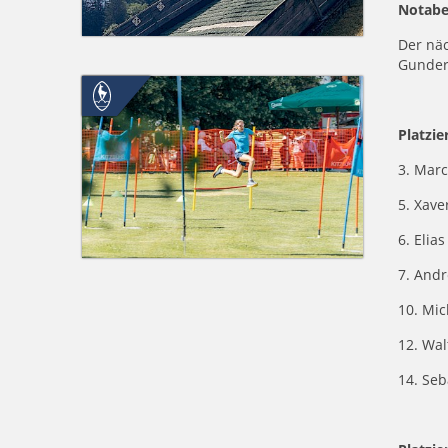
Notab
Der näc
Gunder
Platzie
3. Marc
5. Xave
6. Elia
7. Andr
10. Mic
12. Wal
14. Seb