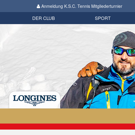
Anmeldung K.S.C. Tennis Mitgliederturnier
Biathlon
Organisation
Datenschutzverordnung 2018
Impressum
DER CLUB
SPORT