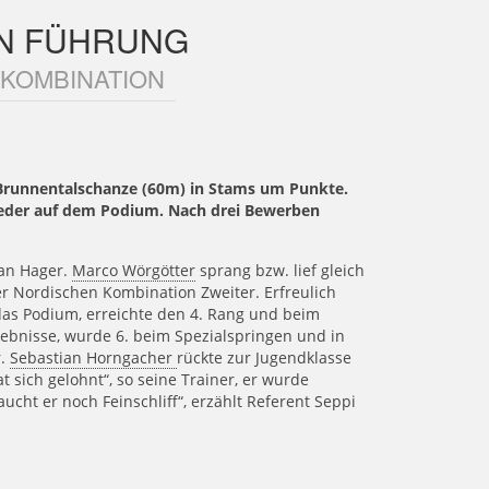
IN FÜHRUNG
 KOMBINATION
 Brunnentalschanze (60m) in Stams um Punkte.
eder auf dem Podium. Nach drei Bewerben
fan Hager.
Marco Wörgötter
sprang bzw. lief gleich
r Nordischen Kombination Zweiter. Erfreulich
das Podium, erreichte den 4. Rang und beim
rgebnisse, wurde 6. beim Spezialspringen und in
r.
Sebastian Horngacher
rückte zur Jugendklasse
t sich gelohnt“, so seine Trainer, er wurde
aucht er noch Feinschliff“, erzählt Referent Seppi