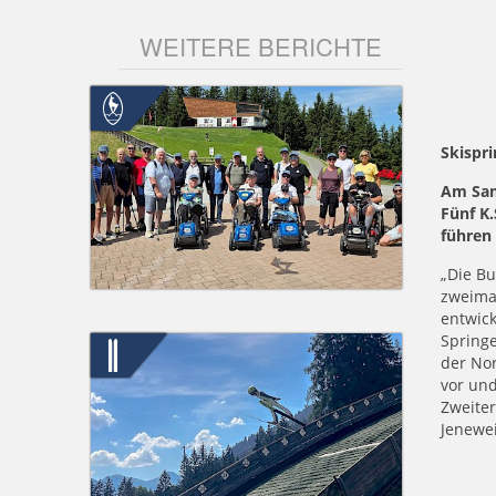
WEITERE BERICHTE
Skispr
Am Sam
Fünf K.
führen 
„Die Bu
zweimal
entwick
Springe
der Nor
vor und
Zweiter
Jenewe