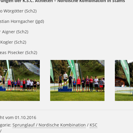
erungen der K.S.C. Athleten – Nordische Kombination in Stams
o Wörgötter (Sch2)
stian Horngacher (Jgd)
r Aigner (Sch2)
s Kogler (Sch2)
eas Pisecker (Sch2)
ht vom 01.10.2016
gorie:
Sprunglauf / Nordische Kombination
/
KSC
/