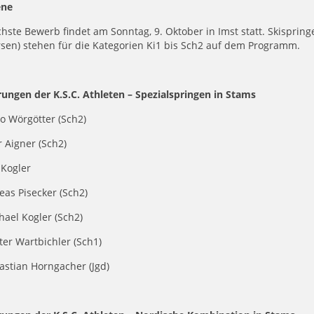
ene
hste Bewerb findet am Sonntag, 9. Oktober in Imst statt. Skisprin
sen) stehen für die Kategorien Ki1 bis Sch2 auf dem Programm.
rungen der K.S.C. Athleten – Spezialspringen in Stams
o Wörgötter (Sch2)
r Aigner (Sch2)
s Kogler
eas Pisecker (Sch2)
hael Kogler (Sch2)
ter Wartbichler (Sch1)
astian Horngacher (Jgd)