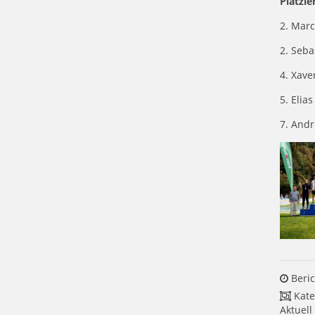
Platzi
2. Marc
2. Seba
4. Xave
5. Elia
7. Andr
Beric
Kate
Aktuell