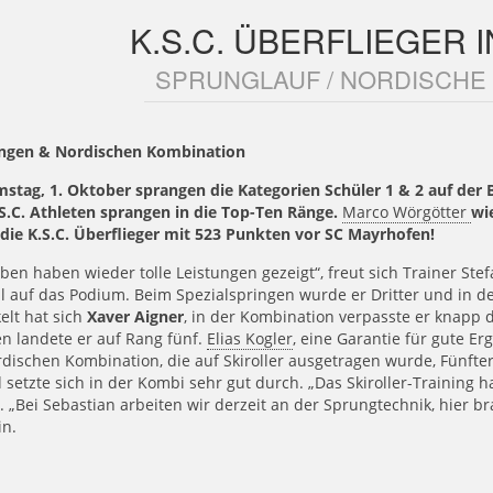
K.S.C. ÜBERFLIEGER 
SPRUNGLAUF / NORDISCHE
ingen & Nordischen Kombination
stag, 1. Oktober sprangen die Kategorien Schüler 1 & 2 auf der
S.C. Athleten sprangen in die Top-Ten Ränge.
Marco Wörgötter
wi
die K.S.C. Überflieger mit 523 Punkten vor SC Mayrhofen!
ben haben wieder tolle Leistungen gezeigt“, freut sich Trainer Ste
 auf das Podium. Beim Spezialspringen wurde er Dritter und in de
elt hat sich
Xaver Aigner
, in der Kombination verpasste er knapp 
n landete er auf Rang fünf.
Elias Kogler
, eine Garantie für gute E
dischen Kombination, die auf Skiroller ausgetragen wurde, Fünfte
 setzte sich in der Kombi sehr gut durch. „Das Skiroller-Training ha
. „Bei Sebastian arbeiten wir derzeit an der Sprungtechnik, hier br
in.