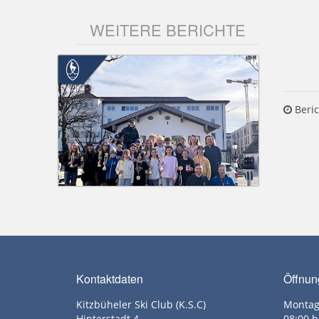
WEITERE BERICHTE
Beric
Kontaktdaten
Öffnun
Kitzbüheler Ski Club (K.S.C)
Montag
Hinterstadt 4
08:00 b