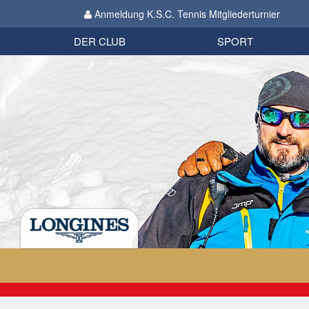
Anmeldung K.S.C. Tennis Mitgliederturnier
Biathlon
Organisation
Datenschutzverordnung 2018
Impressum
DER CLUB
SPORT