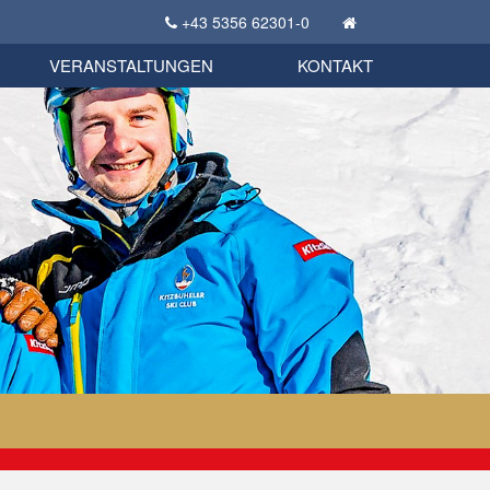
+43 5356 62301-0
KSC Sportgeschichte
uschbörse
tglieder Bekleidungsshop
VERANSTALTUNGEN
KONTAKT