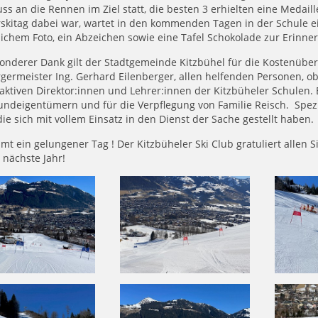
ss an die Rennen im Ziel statt, die besten 3 erhielten eine Medail
rskitag dabei war, wartet in den kommenden Tagen in der Schule 
ichem Foto, ein Abzeichen sowie eine Tafel Schokolade zur Erinne
onderer Dank gilt der Stadtgemeinde Kitzbühel für die Kostenübe
germeister Ing. Gerhard Eilenberger, allen helfenden Personen, o
aktiven Direktor:innen und Lehrer:innen der Kitzbüheler Schulen.
ndeigentümern und für die Verpflegung von Familie Reisch. Spezi
 die sich mit vollem Einsatz in den Dienst der Sache gestellt haben.
mt ein gelungener Tag ! Der Kitzbüheler Ski Club gratuliert allen S
 nächste Jahr!