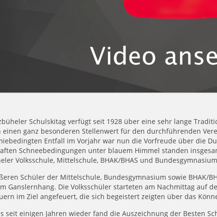
zbüheler Schulskitag verfügt seit 1928 über eine sehr lange Trad
 einen ganz besonderen Stellenwert für den durchführenden Vere
ebedingten Entfall im Vorjahr war nun die Vorfreude über die Du
aften Schneebedingungen unter blauem Himmel standen insgesamt
heler Volksschule, Mittelschule, BHAK/BHAS und Bundesgymnasium 
ößeren Schüler der Mittelschule, Bundesgymnasium sowie BHAK/BH
om Ganslernhang. Die Volksschüler starteten am Nachmittag auf d
ern im Ziel angefeuert, die sich begeistert zeigten über das Kön
s seit einigen Jahren wieder fand die Auszeichnung der Besten Sch