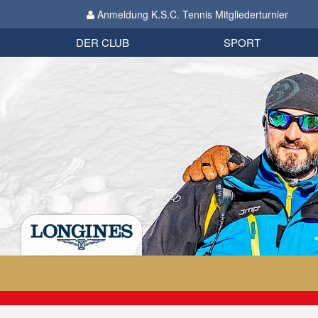
Anmeldung K.S.C. Tennis Mitgliederturnier
Biathlon
Organisation
Datenschutzverordnung 2018
Impressum
DER CLUB
SPORT