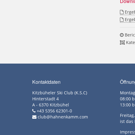
Downl
Ergeb
Ergeb
Beric
Kate
Kontaktdaten
Öffnun
Kitzbüheler Ski Club (K.S.C)
Montag
Hinterstadt 4
08:00 b
A - 6370 Kitzbühel
13:00 b
+43 5356 62301-0
Freita
club@hahnenkamm.com
ist das
Impre