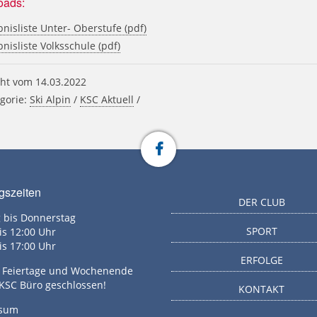
oads:
nisliste Unter- Oberstufe (pdf)
nisliste Volksschule (pdf)
ht vom 14.03.2022
gorie:
Ski Alpin
/
KSC Aktuell
/
gszeiten
DER CLUB
 bis Donnerstag
SPORT
is 12:00 Uhr
is 17:00 Uhr
ERFOLGE
g, Feiertage und Wochenende
 KSC Büro geschlossen!
KONTAKT
ssum