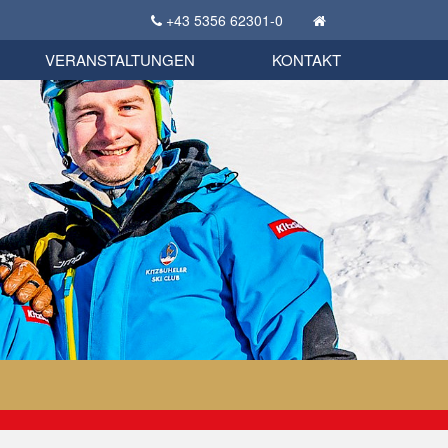
+43 5356 62301-0
KSC Sportgeschichte
uschbörse
tglieder Bekleidungsshop
VERANSTALTUNGEN
KONTAKT