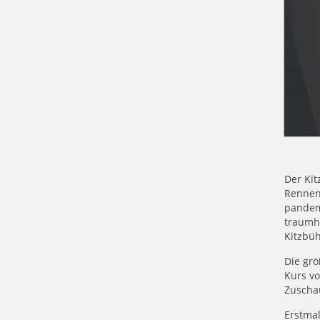
Der Kit
Rennen
pandemi
traumh
Kitzbü
Die gr
Kurs v
Zuschau
Erstmal