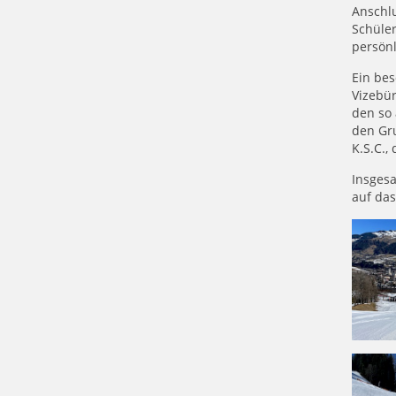
Anschlu
Schüle
persönl
Ein bes
Vizebür
den so 
den Gru
K.S.C.,
Insgesa
auf das