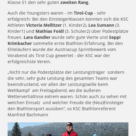
Klasse S1 den sehr guten
zweiten Rang
.
Auch die Youngsters waren - im
Tirol-Cup
- sehr
erfolgreich: Bei den Einsteigerklassen konnten sich die KSC
Athleten
Victoria Mellitzer
(1. Kinder2),
Lea Sumann
(3.
Kinder1) und
Mathias Foidl
(3. Schüler2) über Podestplätze
freuen.
Lara Gandler
wurde sehr gute Vierte und
Seppi
Krimbacher
sammelte erste Biathlon-Erfahrung. Bei den
Eliteläufern wurde der Austriacup Sprintbewerb vom
Vorabend als Tirol Cup gewertet - der KSC war der
erfolgreichste Verein.
„Nicht nur die Podestplätze der Leistungsträger sondern
die sehr, sehr gute Leistung des gesamten Teams war
beeindruckend, vor allen der Leistungswille beim
Wettkampf am Freitagabend, wo die äußeren
Wetterverhältisse extrem waren. Schön auch zu sehen mit
welchen Einsatz und welcher Freude die (Neu)Einsteiger
den Biathlonsport ausüben“, so KSC Biathlonreferent
Manfred Bachmann