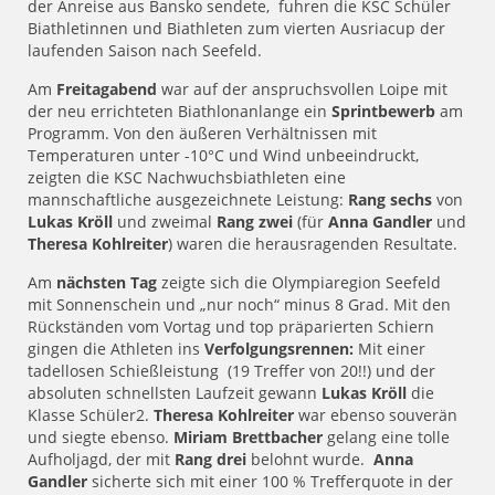
der Anreise aus Bansko sendete, fuhren die KSC Schüler
Biathletinnen und Biathleten zum vierten Ausriacup der
laufenden Saison nach Seefeld.
Am
Freitagabend
war auf der anspruchsvollen Loipe mit
der neu errichteten Biathlonanlange ein
Sprintbewerb
am
Programm. Von den äußeren Verhältnissen mit
Temperaturen unter -10°C und Wind unbeeindruckt,
zeigten die KSC Nachwuchsbiathleten eine
mannschaftliche ausgezeichnete Leistung:
Rang sechs
von
Lukas Kröll
und zweimal
Rang zwei
(für
Anna Gandler
und
Theresa Kohlreiter
) waren die herausragenden Resultate.
Am
nächsten Tag
zeigte sich die Olympiaregion Seefeld
mit Sonnenschein und „nur noch“ minus 8 Grad. Mit den
Rückständen vom Vortag und top präparierten Schiern
gingen die Athleten ins
Verfolgungsrennen:
Mit einer
tadellosen Schießleistung (19 Treffer von 20!!) und der
absoluten schnellsten Laufzeit gewann
Lukas Kröll
die
Klasse Schüler2.
Theresa Kohlreiter
war ebenso souverän
und siegte ebenso.
Miriam Brettbacher
gelang eine tolle
Aufholjagd, der mit
Rang drei
belohnt wurde.
Anna
Gandler
sicherte sich mit einer 100 % Trefferquote in der