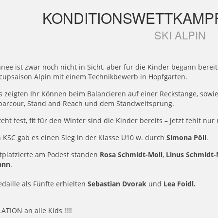
KONDITIONSWETTKAMPF
SKI ALPIN
nee ist zwar noch nicht in Sicht, aber für die Kinder begann ber
scupsaison Alpin mit einem Technikbewerb in Hopfgarten.
s zeigten Ihr Können beim Balancieren auf einer Reckstange, sowie
parcour, Stand and Reach und dem Standweitsprung.
teht fest, fit für den Winter sind die Kinder bereits – jetzt fehlt nur
 KSC gab es einen Sieg in der Klasse U10 w. durch
Simona Pöll
.
ttplatzierte am Podest standen
Rosa Schmidt-Moll
,
Linus Schmidt-
ann
.
daille als Fünfte erhielten
Sebastian Dvorak
und
Lea Foidl.
TION an alle Kids !!!!