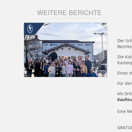
WEITERE BERICHTE
Der Sch
Bezirk
Die Kid
Kasten
Eines s
Für den
Als Dri
Kaufm
Eine Me
GRATULA