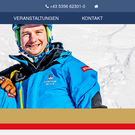
+43 5356 62301-0
KSC Sportgeschichte
uschbörse
tglieder Bekleidungsshop
VERANSTALTUNGEN
KONTAKT