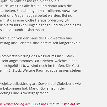
ptbüro reißt deswegen nicht ab, die
glich, was uns alle freut, und damit auch die
rbeiten, Einzahlungen kontrollieren, Ausweise
cht und Fragen abgearbeitet werden. Bei nun
dern ist das eine große Herausforderung. „An
r bis zu 800 Zahlungseingänge und da kann es zu
s“, so Alexandra Obermoser.
ndern auch von den Fans der HKR werden hier
amstag und Sonntag sind bereits seit längerer Zeit
 Komplettsanierung des Nassraums im 1. Stock
in sein angestammtes Büro ziehen, welches einen
durchgeführt bzw. sind noch im Laufen. Die Gast-
bel im 2. Stock. Weitere Raumadaptierungen stehen
 Projekte selbständig an. Sowohl auf Clubebene wie
bekommen hat. Mandi Goller ist in der
Meetings und Arbeitsgespräche.
zur Verbesserung des KSC Büros und freut sich auf die