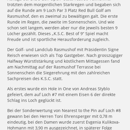
trotzten dem morgentlichen Starkregen und begaben sich
auf die Runde am 9 Loch Par 3 Platz Red Bull Golf am
Rasmushof, den es zweimal zu bewältigen galt. Die erste
Runde im Regen, die zweite im Sonnenschein. Und wie
schon seit langem, werden aber nur die jeweils besten 9
Löcher gezählt. Dieses „K.S.C. Best of 9“ Spiel macht
Freude und ist sportliche Herausforderung zugleich.
Der Golf- und Landclub Rasmushof mit Präsidentin Signe
Reisch erwiesen sich als Top Gastgeber. Nach grosszügiger
Halfway Würstlstärkung und köstlichem Mittagessen fand
am Nachmittag auf der Rasmushof Terrasse bei
Sonnenschein die Siegerehrung mit den zahlreichen
Sachpreisen des K.S.C. statt.
Als erstes wurde ein Hole in One von Andreas Styblo
gefeiert, dem auf Loch #7 mit einem Eisen 6 der direkte
Schlag ins Loch geglückt ist.
Bei der Sonderwertung von Nearest to the Pin auf Loch #8
gewann bei den Herren Toni Ehrensperger mit 0,78 m
eindeutig, bei den Damen wurde zuerst Evgenia Kulikova-
Hohmann mit 3,90 m ausgezeichnet, in späterer Folge