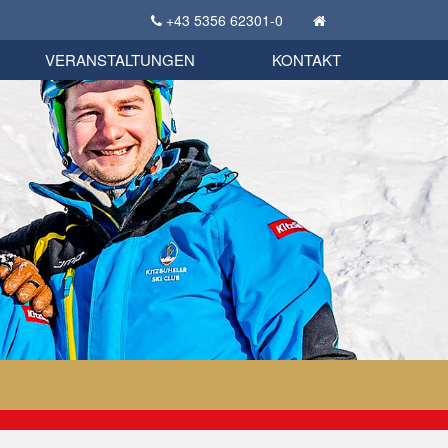
+43 5356 62301-0
KSC Sportgeschichte
uschbörse
tglieder Bekleidungsshop
VERANSTALTUNGEN
KONTAKT