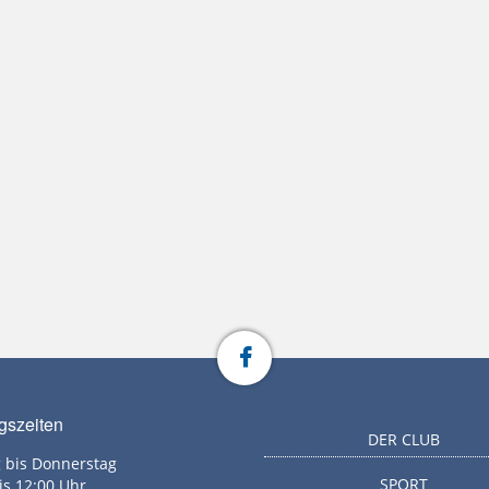
gszeiten
DER CLUB
 bis Donnerstag
SPORT
is 12:00 Uhr