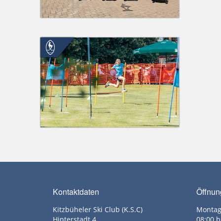
Kontaktdaten
Öffnun
Kitzbüheler Ski Club (K.S.C)
Montag
Hinterstadt 4
08:00 b