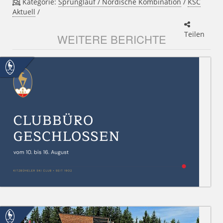
Kategorie:
Sprunglauf / Nordische Kombination
/
KSC
Aktuell
/
Teilen
WEITERE BERICHTE