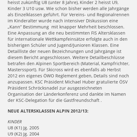
heisst zukünftig U8 (unter 8 Jahre), Kinder 2 heisst U9,
Kinder 3 U10 usw. Wie schon bisher werden alle Jahrgänge
als Einzelklassen geführt. Für Vereins- und Regionalrennen
im Kinderalter wurde nach intensiver Diskussion eine
„Kann“ Bestimmung mit knapper Mehrheit beschlossen.
Eine Anpassung an die neu bestimmten FIS Altersklassen
für internationale Wettkampfeinsätze erfolgte auch in den
bisherigen Schüler und Jugend/Junioren Klassen. Eine
Detailliste der neuen Bezeichnungen und Jahrgänge ist
diesem Bericht angeschlossen. Weitere Detailbeschlüsse
betrafen den Alpinen Sportbereich (Material, Kampfrichter,
Masterssport). Für Skicross wird es ebenfalls ab Herbst
2012 ein eigenes ÖWO Reglement geben, Details sind noch
anzupassen. KSC Präsident Michael Huber gratulierte ÖSV
Präsident Schröcksnadel zur ausgezeichneten
Organisation der Länderkonferenz und dankte im Namen
der KSC-Delegation für die Gastfreundschaft .
NEUE ALTERSKLASSEN ALPIN 2012/13:
KINDER
U8 (K1) Jg. 2005
U9 (K2) Jg. 2004