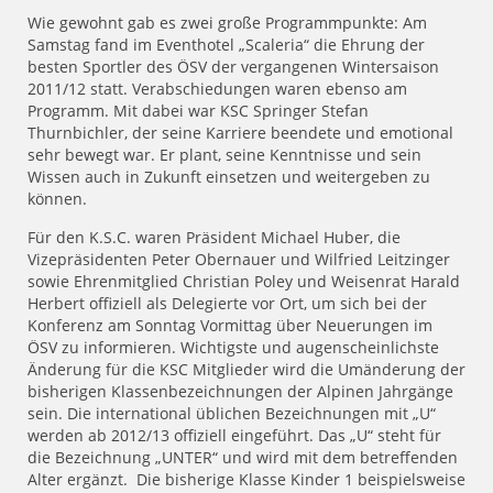
Wie gewohnt gab es zwei große Programmpunkte: Am
Samstag fand im Eventhotel „Scaleria“ die Ehrung der
besten Sportler des ÖSV der vergangenen Wintersaison
2011/12 statt. Verabschiedungen waren ebenso am
Programm. Mit dabei war KSC Springer Stefan
Thurnbichler, der seine Karriere beendete und emotional
sehr bewegt war. Er plant, seine Kenntnisse und sein
Wissen auch in Zukunft einsetzen und weitergeben zu
können.
Für den K.S.C. waren Präsident Michael Huber, die
Vizepräsidenten Peter Obernauer und Wilfried Leitzinger
sowie Ehrenmitglied Christian Poley und Weisenrat Harald
Herbert offiziell als Delegierte vor Ort, um sich bei der
Konferenz am Sonntag Vormittag über Neuerungen im
ÖSV zu informieren. Wichtigste und augenscheinlichste
Änderung für die KSC Mitglieder wird die Umänderung der
bisherigen Klassenbezeichnungen der Alpinen Jahrgänge
sein. Die international üblichen Bezeichnungen mit „U“
werden ab 2012/13 offiziell eingeführt. Das „U“ steht für
die Bezeichnung „UNTER“ und wird mit dem betreffenden
Alter ergänzt. Die bisherige Klasse Kinder 1 beispielsweise