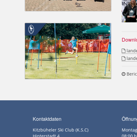
Downl
lande
lande
Beric
Kontaktdaten
Öffnun
Kitzbüheler Ski Club (K.S.C)
Montag
Hinterstadt 4
08:00 b