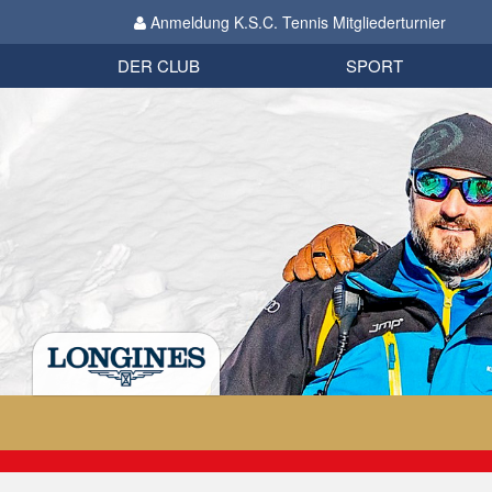
Anmeldung K.S.C. Tennis Mitgliederturnier
Biathlon
Organisation
Datenschutzverordnung 2018
Impressum
DER CLUB
SPORT