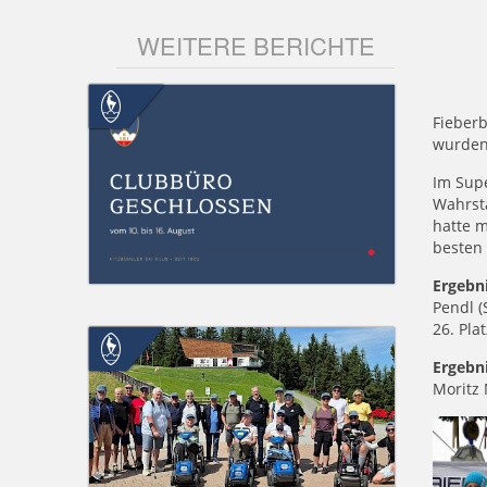
WEITERE BERICHTE
Fieber
wurden
Im Sup
Wahrstä
hatte m
besten 
Ergebni
Pendl (
26. Pla
Ergebn
Moritz 