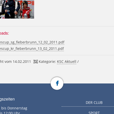
oads:
scup_sg_fieberbrunn_12_02_2011.pdf
scup_kr_fieberbrunn_13_02_2011.pdf
ht vom 14.02.2011
Kategorie:
KSC Aktuell
/
gszeiten
DER CLUB
 bis Donnerstag
SPORT
is 12:00 Uhr