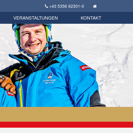
+43 5356 62301-0
KSC Sportgeschichte
uschbörse
tglieder Bekleidungsshop
VERANSTALTUNGEN
KONTAKT