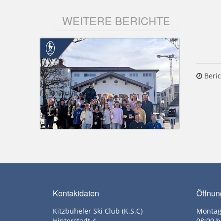
WEITERE BERICHTE
Beric
Kontaktdaten
Öffnun
Kitzbüheler Ski Club (K.S.C)
Montag
Hinterstadt 4
08:00 b