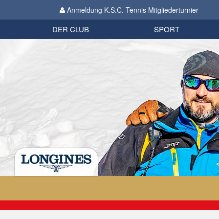
Anmeldung K.S.C. Tennis Mitgliederturnier
Biathlon
Organisation
Datenschutzverordnung 2018
Impressum
DER CLUB
SPORT