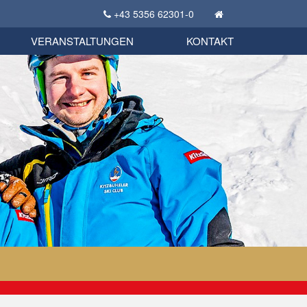
+43 5356 62301-0
KSC Sportgeschichte
uschbörse
tglieder Bekleidungsshop
VERANSTALTUNGEN
KONTAKT