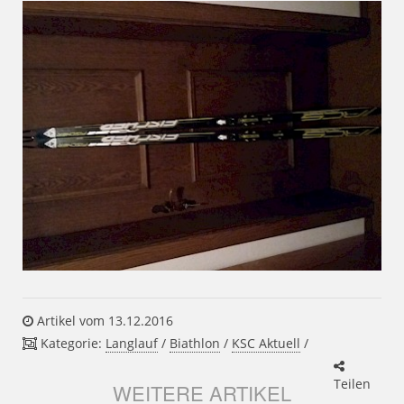
Artikel vom 13.12.2016
Kategorie:
Langlauf
/
Biathlon
/
KSC Aktuell
/
Teilen
WEITERE ARTIKEL