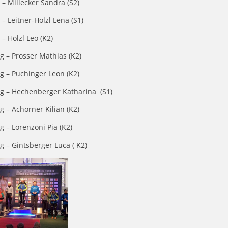
 – Millecker Sandra (S2)
 – Leitner-Hölzl Lena (S1)
 – Hölzl Leo (K2)
g – Prosser Mathias (K2)
g – Puchinger Leon (K2)
ng – Hechenberger Katharina (S1)
g – Achorner Kilian (K2)
g – Lorenzoni Pia (K2)
g –
Gintsberger Luca ( K2)