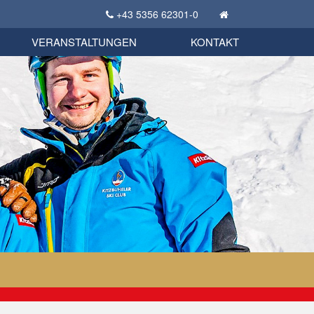
+43 5356 62301-0
KSC Sportgeschichte
uschbörse
tglieder Bekleidungsshop
VERANSTALTUNGEN
KONTAKT