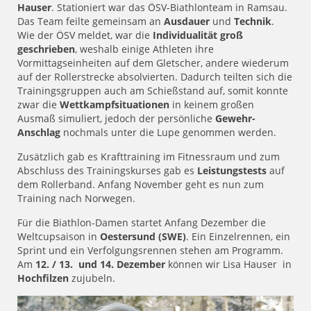
Hauser
. Stationiert war das ÖSV-Biathlonteam in Ramsau.
Das Team feilte gemeinsam an
Ausdauer
und
Technik
.
Wie der ÖSV meldet, war die
Individualität groß
geschrieben
, weshalb einige Athleten ihre
Vormittagseinheiten auf dem Gletscher, andere wiederum
auf der Rollerstrecke absolvierten. Dadurch teilten sich die
Trainingsgruppen auch am Schießstand auf, somit konnte
zwar die
Wettkampfsituationen
in keinem großen
Ausmaß simuliert, jedoch der persönliche
Gewehr-
Anschlag
nochmals unter die Lupe genommen werden.
Zusätzlich gab es Krafttraining im Fitnessraum und zum
Abschluss des Trainingskurses gab es
Leistungstests
auf
dem Rollerband. Anfang November geht es nun zum
Training nach Norwegen.
Für die Biathlon-Damen startet Anfang Dezember die
Weltcupsaison in
Oestersund (SWE)
. Ein Einzelrennen, ein
Sprint und ein Verfolgungsrennen stehen am Programm.
Am
12. / 13. und 14. Dezember
können wir Lisa Hauser in
Hochfilzen
zujubeln.