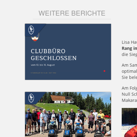
WEITERE BERICHTE
Lisa H
Rang i
die Sie
Am Sam
optimal
Sie bel
Am Fol
Null Sc
Makarai