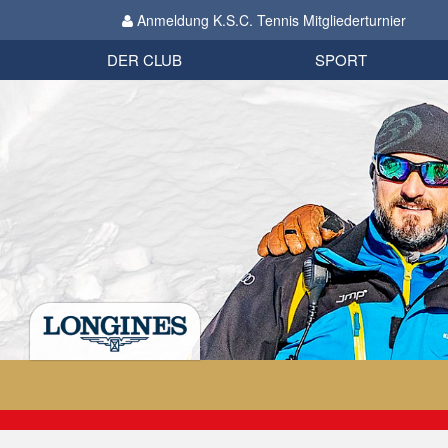
Anmeldung K.S.C. Tennis Mitgliederturnier
Biathlon
Organisation
Datenschutzverordnung 2018
Impressum
DER CLUB
SPORT