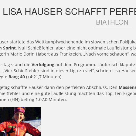
LISA HAUSER SCHAFFT PER
BIATHLON
auser startete das Wettkampfwochenende im slowenischen Pokljuk
m Sprint
. Null Schießfehler, aber eine nicht optimale Laufleistung
gerin Marie Dorin Habert aus Frankreich. „Nach vorne schauen“, wa
stag stand die
Verfolgung
auf dem Programm. Läuferisch klappte e
. „Vier Schießfehler sind in dieser Liga zu viel“, schrieb Lisa Ha
egte
Rang 40
(+4:21,7 Minuten).
getag schaffte Hauser dann den perfekten Abschluss. Den
Massens
hießfehler und eine gute Laufleistung machten das Top-Ten-Ergebn
nen (FIN) betrug 1:07,0 Minuten.