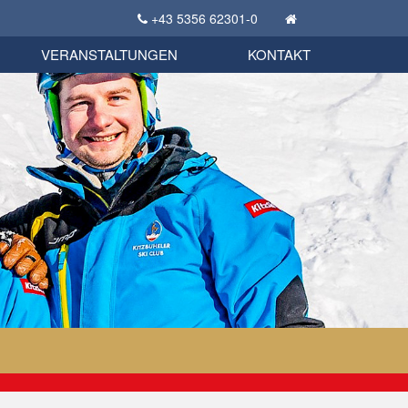
+43 5356 62301-0
KSC Sportgeschichte
uschbörse
tglieder Bekleidungsshop
VERANSTALTUNGEN
KONTAKT