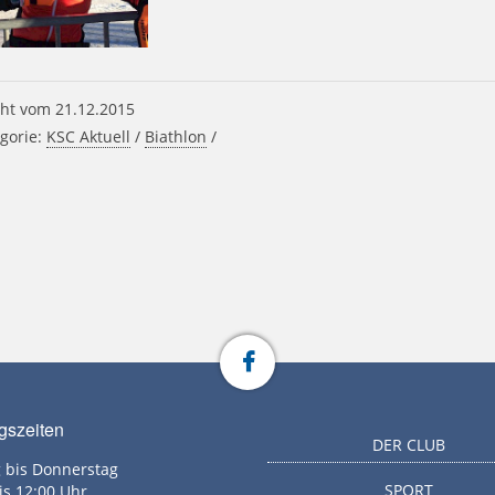
ht vom 21.12.2015
gorie:
KSC Aktuell
/
Biathlon
/
gszeiten
DER CLUB
 bis Donnerstag
SPORT
is 12:00 Uhr