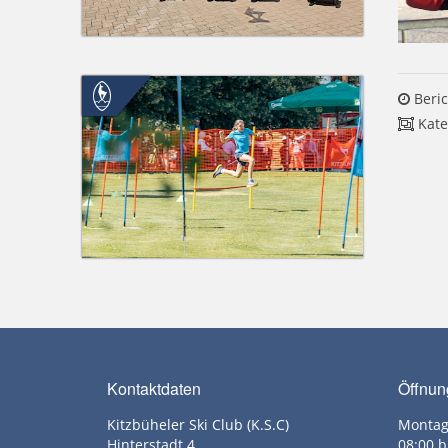
Beric
Kate
Kontaktdaten
Öffnun
Kitzbüheler Ski Club (K.S.C)
Montag
Hinterstadt 4
08:00 b