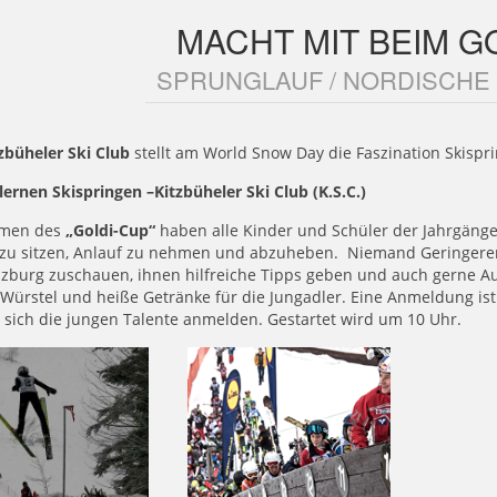
MACHT MIT BEIM G
SPRUNGLAUF / NORDISCHE
zbüheler Ski Club
stellt am World Snow Day die Faszination Skispr
lernen Skispringen –Kitzbüheler Ski Club (K.S.C.)
hmen des
„Goldi-Cup“
haben alle Kinder und Schüler der Jahrgäng
 zu sitzen, Anlauf zu nehmen und abzuheben. Niemand Geringerer 
lzburg zuschauen, ihnen hilfreiche Tipps geben und auch gerne A
 Würstel und heiße Getränke für die Jungadler. Eine Anmeldung i
sich die jungen Talente anmelden. Gestartet wird um 10 Uhr.