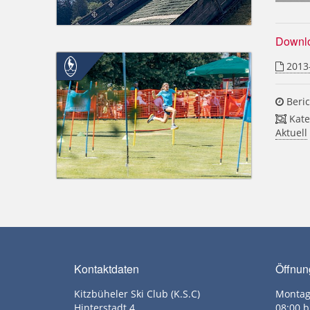
Downl
2013-
Beric
Kate
Aktuell
Kontaktdaten
Öffnun
Kitzbüheler Ski Club (K.S.C)
Montag
Hinterstadt 4
08:00 b