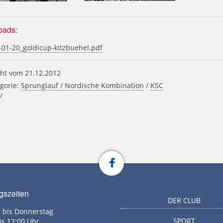
oads:
01-20_goldicup-kitzbuehel.pdf
ht vom 21.12.2012
gorie:
Sprunglauf / Nordische Kombination
/
KSC
/
gszeiten
DER CLUB
 bis Donnerstag
SPORT
is 12:00 Uhr