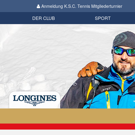
Anmeldung K.S.C. Tennis Mitgliederturnier
Biathlon
Organisation
Datenschutzverordnung 2018
Impressum
DER CLUB
SPORT