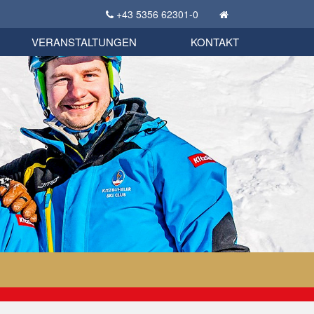
+43 5356 62301-0
KSC Sportgeschichte
uschbörse
tglieder Bekleidungsshop
VERANSTALTUNGEN
KONTAKT