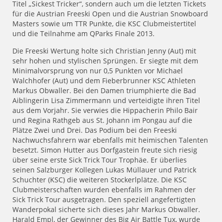
Titel „Sickest Tricker“, sondern auch um die letzten Tickets
für die Austrian Freeski Open und die Austrian Snowboard
Masters sowie um TTR Punkte, die KSC Clubmeistertitel
und die Teilnahme am QParks Finale 2013.
Die Freeski Wertung holte sich Christian Jenny (Aut) mit
sehr hohen und stylischen Sprüngen. Er siegte mit dem
Minimalvorsprung von nur 0,5 Punkten vor Michael
Walchhofer (Aut) und dem Fieberbrunner KSC Athleten
Markus Obwaller. Bei den Damen triumphierte die Bad
Aiblingerin Lisa Zimmermann und verteidigte ihren Titel
aus dem Vorjahr. Sie verwies die Hippacherin Philo Bair
und Regina Rathgeb aus St. Johann im Pongau auf die
Plätze Zwei und Drei. Das Podium bei den Freeski
Nachwuchsfahrern war ebenfalls mit heimischen Talenten
besetzt. Simon Hutter aus Dorfgastein freute sich riesig
über seine erste Sick Trick Tour Trophäe. Er überlies
seinen Salzburger Kollegen Lukas Müllauer und Patrick
Schuchter (KSC) die weiteren Stockerlplätze. Die KSC
Clubmeisterschaften wurden ebenfalls im Rahmen der
Sick Trick Tour ausgetragen. Den speziell angefertigten
Wanderpokal sicherte sich dieses Jahr Markus Obwaller.
Harald Empl, der Gewinner des Big Air Battle Tux, wurde