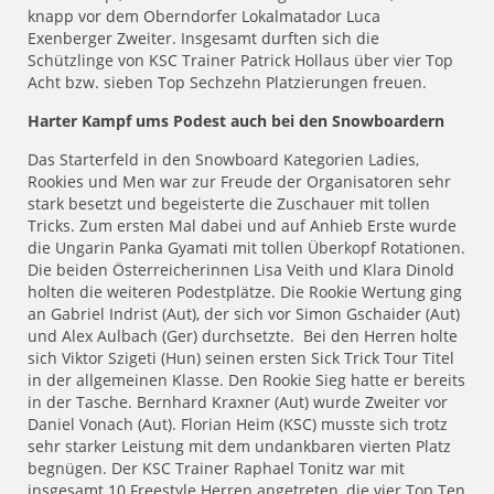
knapp vor dem Oberndorfer Lokalmatador Luca
Exenberger Zweiter. Insgesamt durften sich die
Schützlinge von KSC Trainer Patrick Hollaus über vier Top
Acht bzw. sieben Top Sechzehn Platzierungen freuen.
Harter Kampf ums Podest auch bei den Snowboardern
Das Starterfeld in den Snowboard Kategorien Ladies,
Rookies und Men war zur Freude der Organisatoren sehr
stark besetzt und begeisterte die Zuschauer mit tollen
Tricks. Zum ersten Mal dabei und auf Anhieb Erste wurde
die Ungarin Panka Gyamati mit tollen Überkopf Rotationen.
Die beiden Österreicherinnen Lisa Veith und Klara Dinold
holten die weiteren Podestplätze. Die Rookie Wertung ging
an Gabriel Indrist (Aut), der sich vor Simon Gschaider (Aut)
und Alex Aulbach (Ger) durchsetzte. Bei den Herren holte
sich Viktor Szigeti (Hun) seinen ersten Sick Trick Tour Titel
in der allgemeinen Klasse. Den Rookie Sieg hatte er bereits
in der Tasche. Bernhard Kraxner (Aut) wurde Zweiter vor
Daniel Vonach (Aut). Florian Heim (KSC) musste sich trotz
sehr starker Leistung mit dem undankbaren vierten Platz
begnügen. Der KSC Trainer Raphael Tonitz war mit
insgesamt 10 Freestyle Herren angetreten, die vier Top Ten