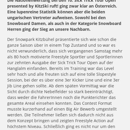
Die Nationenwertung bei den 10. Sick Trick Tour Open
presented by KitzSki ruft! ging zwar klar an Österreich.
Eine lupenreine Statistik können aber die beiden
ungarischen Vertreter aufweisen. Sowohl bei den
Snowboard Damen, als auch in der Kategorie Snowboard
Herren ging der Sieg an unsere Nachbarn.
Der Snowpark Kitzbühel präsentierte sich wie schon die
ganze Saison über in einem Top Zustand und so war es
nicht verwunderlich, dass sich vergangenen Samstag mehr
als 80 hoch motivierte Freestyle Sportler und Sportlerinnen
zur zehnten Ausgabe der Sick Trick Tour Open auf der
Hanglalm einfanden. Bereits im Training war das Level
sehr hoch und alle freuten sich auf eine tolle Slopestyle
Session, bei der es über eine 3er Kicker Line und eine 3er
Jib Line gehen sollte. Ab dem späten Vormittag war die
Sicht durch dichte Nebelfelder so stark beeinträchtigt,
dass weder die FahrerInnen noch die Punkterichter das
gesamte Areal einsehen konnten. Das Contest Format
musste kurzerhand auf einen Big Air Bewerb umgestellt
werden. Die Teilnehmer ließen sich dadurch nicht aus
dem Konzept bringen und zeigten Freestyle Action auf
höchstem Niveau. Schließlich ging es nicht nur um den