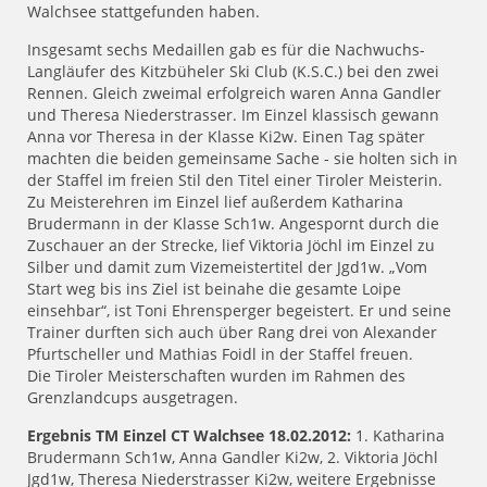
Walchsee stattgefunden haben.
Insgesamt sechs Medaillen gab es für die Nachwuchs-
Langläufer des Kitzbüheler Ski Club (K.S.C.) bei den zwei
Rennen. Gleich zweimal erfolgreich waren Anna Gandler
und Theresa Niederstrasser. Im Einzel klassisch gewann
Anna vor Theresa in der Klasse Ki2w. Einen Tag später
machten die beiden gemeinsame Sache - sie holten sich in
der Staffel im freien Stil den Titel einer Tiroler Meisterin.
Zu Meisterehren im Einzel lief außerdem Katharina
Brudermann in der Klasse Sch1w. Angespornt durch die
Zuschauer an der Strecke, lief Viktoria Jöchl im Einzel zu
Silber und damit zum Vizemeistertitel der Jgd1w. „Vom
Start weg bis ins Ziel ist beinahe die gesamte Loipe
einsehbar“, ist Toni Ehrensperger begeistert. Er und seine
Trainer durften sich auch über Rang drei von Alexander
Pfurtscheller und Mathias Foidl in der Staffel freuen.
Die Tiroler Meisterschaften wurden im Rahmen des
Grenzlandcups ausgetragen.
Ergebnis TM Einzel CT Walchsee 18.02.2012:
1. Katharina
Brudermann Sch1w, Anna Gandler Ki2w, 2. Viktoria Jöchl
Jgd1w, Theresa Niederstrasser Ki2w, weitere Ergebnisse