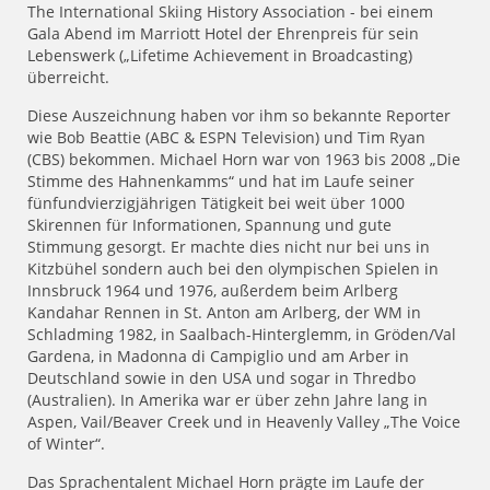
The International Skiing History Association - bei einem
Gala Abend im Marriott Hotel der Ehrenpreis für sein
Lebenswerk („Lifetime Achievement in Broadcasting)
überreicht.
Diese Auszeichnung haben vor ihm so bekannte Reporter
wie Bob Beattie (ABC & ESPN Television) und Tim Ryan
(CBS) bekommen. Michael Horn war von 1963 bis 2008 „Die
Stimme des Hahnenkamms“ und hat im Laufe seiner
fünfundvierzigjährigen Tätigkeit bei weit über 1000
Skirennen für Informationen, Spannung und gute
Stimmung gesorgt. Er machte dies nicht nur bei uns in
Kitzbühel sondern auch bei den olympischen Spielen in
Innsbruck 1964 und 1976, außerdem beim Arlberg
Kandahar Rennen in St. Anton am Arlberg, der WM in
Schladming 1982, in Saalbach-Hinterglemm, in Gröden/Val
Gardena, in Madonna di Campiglio und am Arber in
Deutschland sowie in den USA und sogar in Thredbo
(Australien). In Amerika war er über zehn Jahre lang in
Aspen, Vail/Beaver Creek und in Heavenly Valley „The Voice
of Winter“.
Das Sprachentalent Michael Horn prägte im Laufe der