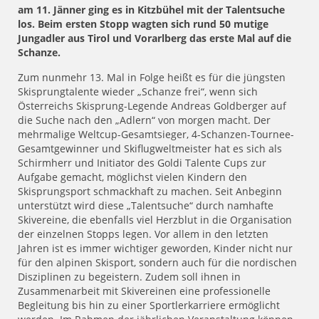
am 11. Jänner ging es in Kitzbühel mit der Talentsuche
los. Beim ersten Stopp wagten sich rund 50 mutige
Jungadler aus Tirol und Vorarlberg das erste Mal auf die
Schanze.
Zum nunmehr 13. Mal in Folge heißt es für die jüngsten
Skisprungtalente wieder „Schanze frei“, wenn sich
Österreichs Skisprung-Legende Andreas Goldberger auf
die Suche nach den „Adlern“ von morgen macht. Der
mehrmalige Weltcup-Gesamtsieger, 4-Schanzen-Tournee-
Gesamtgewinner und Skiflugweltmeister hat es sich als
Schirmherr und Initiator des Goldi Talente Cups zur
Aufgabe gemacht, möglichst vielen Kindern den
Skisprungsport schmackhaft zu machen. Seit Anbeginn
unterstützt wird diese „Talentsuche“ durch namhafte
Skivereine, die ebenfalls viel Herzblut in die Organisation
der einzelnen Stopps legen. Vor allem in den letzten
Jahren ist es immer wichtiger geworden, Kinder nicht nur
für den alpinen Skisport, sondern auch für die nordischen
Disziplinen zu begeistern. Zudem soll ihnen in
Zusammenarbeit mit Skivereinen eine professionelle
Begleitung bis hin zu einer Sportlerkarriere ermöglicht