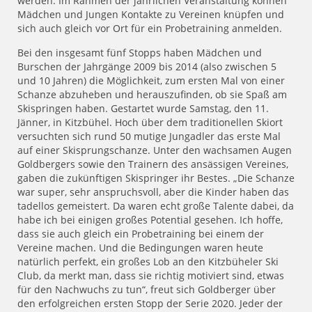
werden. Im Rahmen der jährlichen Veranstaltung können
Mädchen und Jungen Kontakte zu Vereinen knüpfen und
sich auch gleich vor Ort für ein Probetraining anmelden.
Bei den insgesamt fünf Stopps haben Mädchen und
Burschen der Jahrgänge 2009 bis 2014 (also zwischen 5
und 10 Jahren) die Möglichkeit, zum ersten Mal von einer
Schanze abzuheben und herauszufinden, ob sie Spaß am
Skispringen haben. Gestartet wurde Samstag, den 11.
Jänner, in Kitzbühel. Hoch über dem traditionellen Skiort
versuchten sich rund 50 mutige Jungadler das erste Mal
auf einer Skisprungschanze. Unter den wachsamen Augen
Goldbergers sowie den Trainern des ansässigen Vereines,
gaben die zukünftigen Skispringer ihr Bestes. „Die Schanze
war super, sehr anspruchsvoll, aber die Kinder haben das
tadellos gemeistert. Da waren echt große Talente dabei, da
habe ich bei einigen großes Potential gesehen. Ich hoffe,
dass sie auch gleich ein Probetraining bei einem der
Vereine machen. Und die Bedingungen waren heute
natürlich perfekt, ein großes Lob an den Kitzbüheler Ski
Club, da merkt man, dass sie richtig motiviert sind, etwas
für den Nachwuchs zu tun“, freut sich Goldberger über
den erfolgreichen ersten Stopp der Serie 2020. Jeder der