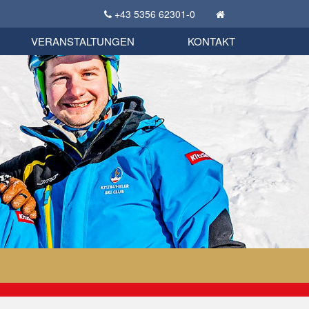
+43 5356 62301-0
KSC Sportgeschichte
uschbörse
tglieder Bekleidungsshop
VERANSTALTUNGEN
KONTAKT