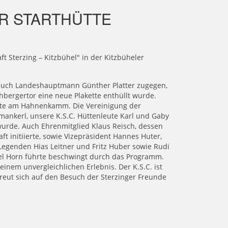
R STARTHÜTTE
ft Sterzing – Kitzbühel" in der Kitzbüheler
auch Landeshauptmann Günther Platter zugegen,
hbergertor eine neue Plakette enthüllt wurde.
ütte am Hahnenkamm. Die Vereinigung der
mankerl, unsere K.S.C. Hüttenleute Karl und Gaby
wurde. Auch Ehrenmitglied Klaus Reisch, dessen
 initiierte, sowie Vizepräsident Hannes Huter,
 Legenden Hias Leitner und Fritz Huber sowie Rudi
ael Horn führte beschwingt durch das Programm.
inem unvergleichlichen Erlebnis. Der K.S.C. ist
 freut sich auf den Besuch der Sterzinger Freunde