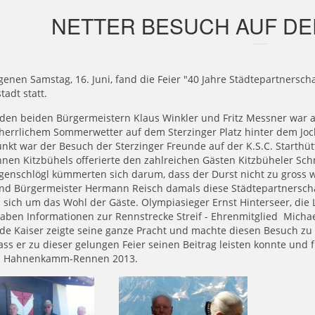
NETTER BESUCH AUF DE
enen Samstag, 16. Juni, fand die Feier "40 Jahre Städtepartnerscha
tadt statt.
den beiden Bürgermeistern Klaus Winkler und Fritz Messner war 
 herrlichem Sommerwetter auf dem Sterzinger Platz hinter dem Joc
nkt war der Besuch der Sterzinger Freunde auf der K.S.C. Starth
nen Kitzbühels offerierte den zahlreichen Gästen Kitzbüheler Sch
genschlögl kümmerten sich darum, dass der Durst nicht zu gross 
nd Bürgermeister Hermann Reisch damals diese Städtepartnerschaft
 sich um das Wohl der Gäste. Olympiasieger Ernst Hinterseer, die
gaben Informationen zur Rennstrecke Streif - Ehrenmitglied Mich
de Kaiser zeigte seine ganze Pracht und machte diesen Besuch zu e
dass er zu dieser gelungen Feier seinen Beitrag leisten konnte und
n Hahnenkamm-Rennen 2013.