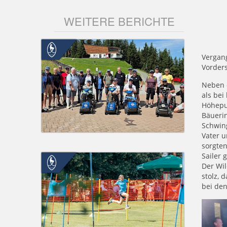
WEITERE BERICHTE
Vergang
Vorders
Neben 
als bei
Höhepu
Bäuerin
Schwin
Vater u
sorgten
Sailer 
Der Wil
stolz, 
bei de