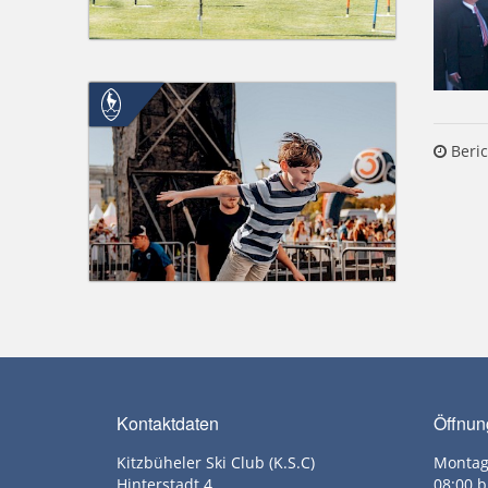
Beric
Kontaktdaten
Öffnun
Kitzbüheler Ski Club (K.S.C)
Montag
Hinterstadt 4
08:00 b