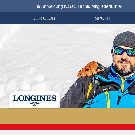
Anmeldung K.S.C. Tennis Mitgliederturnier
Biathlon
Organisation
Datenschutzverordnung 2018
Impressum
DER CLUB
SPORT