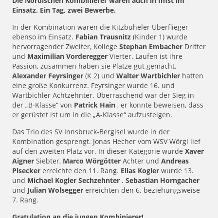
Die Nordischen Kombinierer waren auch in Imst im
Einsatz. Ein Tag, zwei Bewerbe.
In der Kombination waren die Kitzbüheler Überflieger
ebenso im Einsatz.
Fabian Trausnitz
(Kinder 1) wurde
hervorragender Zweiter, Kollege
Stephan Embacher
Dritter
und
Maximilian Vorderegger
Vierter. Laufen ist ihre
Passion, zusammen haben sie Plätze gut gemacht.
Alexander Feyrsinger
(K 2) und
Walter Wartbichler
hatten
eine große Konkurrenz. Feyrsinger wurde 16. und
Wartbichler Achtzehnter. Überraschend war der Sieg in
der „B-Klasse“ von
Patrick Hain
, er konnte beweisen, dass
er gerüstet ist um in die „A-Klasse“ aufzusteigen.
Das Trio des SV Innsbruck-Bergisel wurde in der
Kombination gesprengt. Jonas Hecher vom WSV Wörgl lief
auf den zweiten Platz vor. In dieser Kategorie wurde
Xaver
Aigner
Siebter,
Marco Wörgötter
Achter und
Andreas
Pisecker
erreichte den 11. Rang.
Elias Kogler
wurde 13.
und
Michael Kogler Sechzehnter
.
Sebastian Horngacher
und
Julian Wolsegger
erreichten den 6. beziehungsweise
7. Rang.
Gratulation an die jungen Kombinierer!