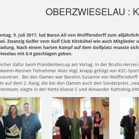
OBERZWIESELAU : 
tag, 9. Juli 2017, lud Baron Ali von Wolffersdorff zum alljährl
el. Zwanzig Golfer vom Golf Club Kitzbühel wie auch Mitglieder 
nladung. Nach einem harten Kampf auf dem Golfplatz musste sic
ieselau mit 6:4 geschlagen geben.
eicher dafür beim Präsidentencup am Vortag. In der Brutto-Herren
amm-Rennen Teilnehmer Alois Vogl, knapp gefolgt von KSC-Sportwar
souverän. Bei den Damen war Baronin Susanne von Wolffersdorff (
te auf dem 2. Rang, die bei den Damen auch den Sonderpreis „near
tenteam, siegte in der Netto Klasse C und Alexander Katholnig (H