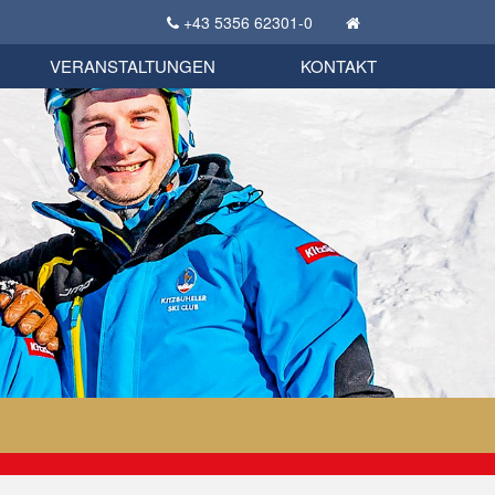
+43 5356 62301-0
KSC Sportgeschichte
uschbörse
tglieder Bekleidungsshop
VERANSTALTUNGEN
KONTAKT