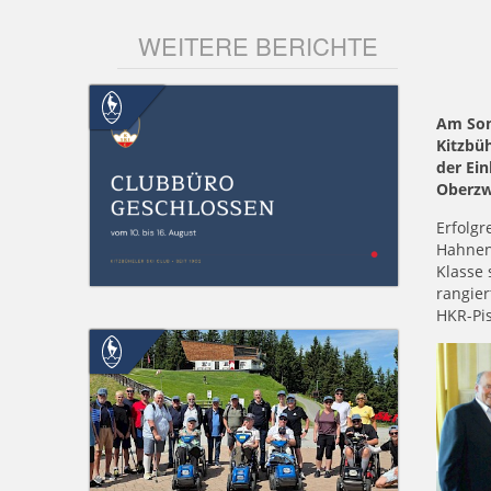
WEITERE BERICHTE
Am Sonn
Kitzbüh
der Ei
Oberzw
Erfolgr
Hahnenk
Klasse 
rangier
HKR-Pis