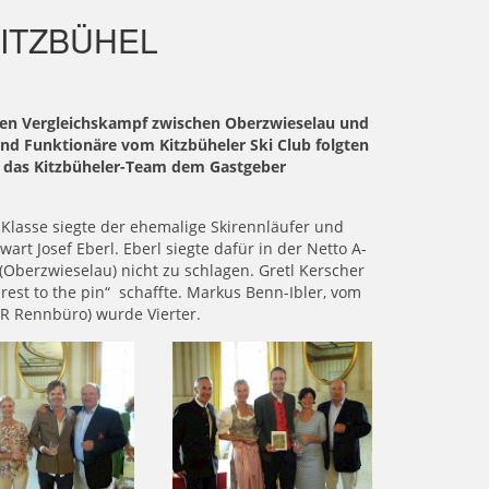
KITZBÜHEL
ichen Vergleichskampf zwischen Oberzwieselau und
und Funktionäre vom Kitzbüheler Ski Club folgten
h das Kitzbüheler-Team dem Gastgeber
-Klasse siegte der ehemalige Skirennläufer und
t Josef Eberl. Eberl siegte dafür in der Netto A-
Oberzwieselau) nicht zu schlagen. Gretl Kerscher
est to the pin“ schaffte. Markus Benn-Ibler, vom
KR Rennbüro) wurde Vierter.