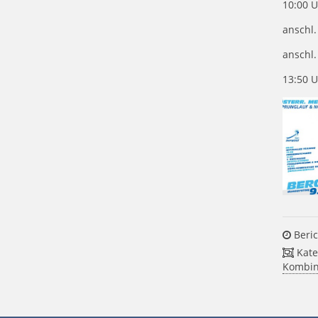
10:00 
anschl
anschl
13:50 U
Beric
Kate
Kombin