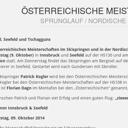
ÖSTERREICHISCHE MEI
SPRUNGLAUF / NORDISCHE
l, Seefeld und Tschagguns
erreichischen Meisterschaften im Skispringen und in der Nordi
stag (9. Oktober)
in
Innsbruck
und
Seefeld
auf der HS130 und a
fon
statt. Am Donnerstag findet das Skispringen am Bergisel auf d
erer in Seefeld. Gestartet wird nach Gundersen mit Skiroller.
Skispringer
Patrick Kogler
wird bei den Österreichischen Meistersc
ogler bei den Österreichischen Meisterschaften auf der HS108 in
 ist
Florian Dagn
im Montafon bei den „Österreichischen“ genannt, 
schen Patrick und Florian viel Erfolg und einen guten Flug:
„ziee
mm Innsbruck & Seefeld
stag, 09. Oktober 2014
Uhr Mannschaftsführersitzung im Schanzenvorbau