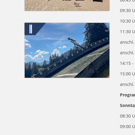
09:30 U
10:30 
11:30 
anschl.
anschl.
14:15 -
15:00 
anschl
Progr
Sonnta
08:30 
09:00 U