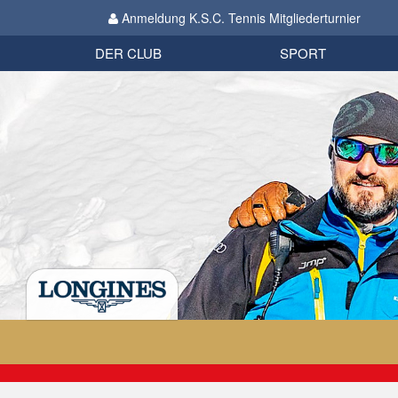
Anmeldung K.S.C. Tennis Mitgliederturnier
Biathlon
Organisation
Datenschutzverordnung 2018
Impressum
DER CLUB
SPORT