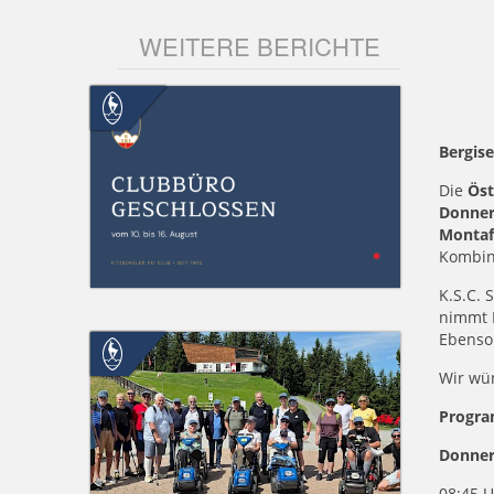
WEITERE BERICHTE
Bergise
Die
Öst
Donner
Monta
Kombini
K.S.C. 
nimmt K
Ebenso
Wir wün
Progra
Donner
08:45 