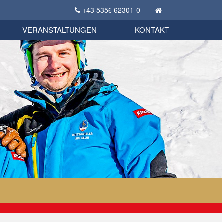
+43 5356 62301-0
KSC Sportgeschichte
uschbörse
tglieder Bekleidungsshop
VERANSTALTUNGEN
KONTAKT