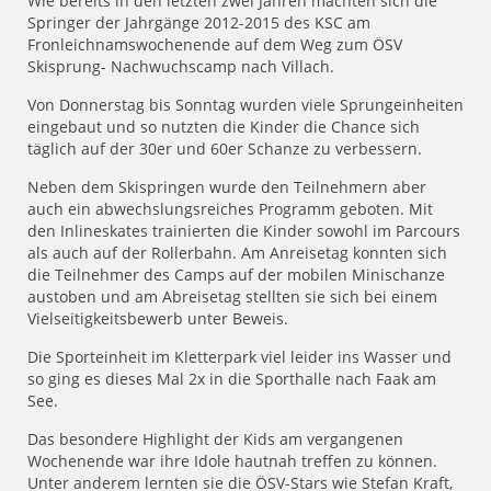
Wie bereits in den letzten zwei Jahren machten sich die
Springer der Jahrgänge 2012-2015 des KSC am
Fronleichnamswochenende auf dem Weg zum ÖSV
Skisprung- Nachwuchscamp nach Villach.
Von Donnerstag bis Sonntag wurden viele Sprungeinheiten
eingebaut und so nutzten die Kinder die Chance sich
täglich auf der 30er und 60er Schanze zu verbessern.
Neben dem Skispringen wurde den Teilnehmern aber
auch ein abwechslungsreiches Programm geboten. Mit
den Inlineskates trainierten die Kinder sowohl im Parcours
als auch auf der Rollerbahn. Am Anreisetag konnten sich
die Teilnehmer des Camps auf der mobilen Minischanze
austoben und am Abreisetag stellten sie sich bei einem
Vielseitigkeitsbewerb unter Beweis.
Die Sporteinheit im Kletterpark viel leider ins Wasser und
so ging es dieses Mal 2x in die Sporthalle nach Faak am
See.
Das besondere Highlight der Kids am vergangenen
Wochenende war ihre Idole hautnah treffen zu können.
Unter anderem lernten sie die ÖSV-Stars wie Stefan Kraft,