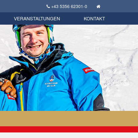
+43 5356 62301-0
KSC Sportgeschichte
uschbörse
tglieder Bekleidungsshop
VERANSTALTUNGEN
KONTAKT