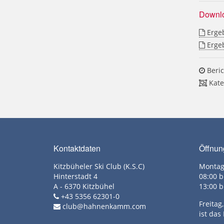
Downl
Ergeb
Ergeb
Beric
Kate
Kontaktdaten
Öffnun
Kitzbüheler Ski Club (K.S.C)
Montag
Hinterstadt 4
08:00 b
A - 6370 Kitzbühel
13:00 b
+43 5356 62301-0
Freita
club@hahnenkamm.com
ist das