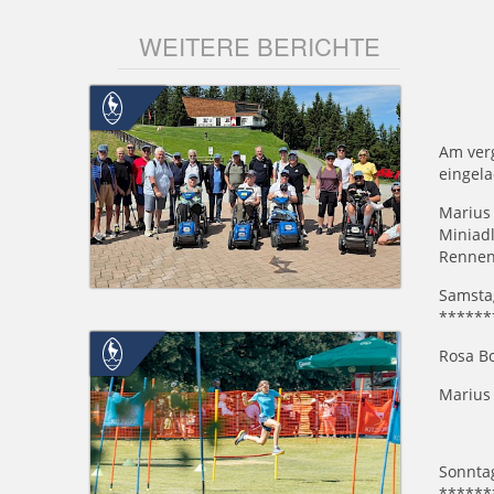
WEITERE BERICHTE
Am ver
eingel
Marius
Miniadl
Rennen
Samstag
******
Rosa Bo
Marius 
Sonntag
******