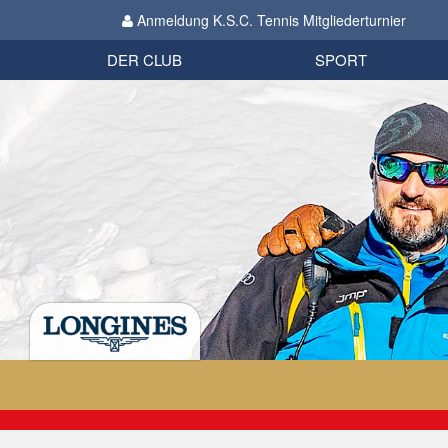
Anmeldung K.S.C. Tennis Mitgliederturnier
Biathlon
Organisation
Datenschutzverordnung 2018
Impressum
DER CLUB
SPORT