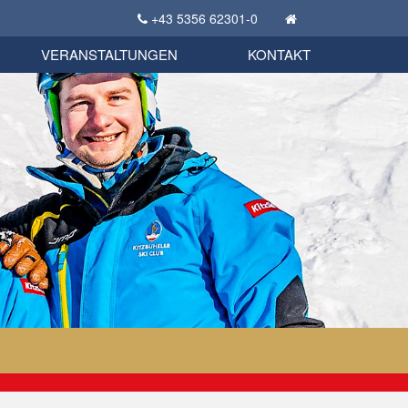
+43 5356 62301-0
KSC Sportgeschichte
uschbörse
tglieder Bekleidungsshop
VERANSTALTUNGEN
KONTAKT