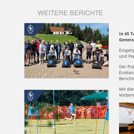
WEITERE BERICHTE
In 45 
General
Eingan
und Pep
Der Prä
Einkla
Bericht
Mit die
Vorber