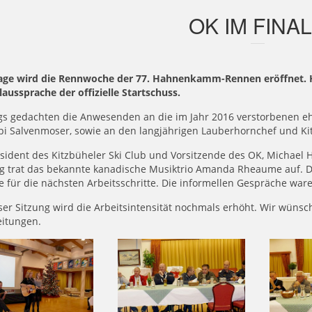
OK IM FINA
Tage wird die Rennwoche der 77. Hahnenkamm-Rennen eröffnet. H
aussprache der offizielle Startschuss.
gs gedachten die Anwesenden an die im Jahr 2016 verstorbenen eh
i Salvenmoser, sowie an den langjährigen Lauberhornchef und Kit
sident des Kitzbüheler Ski Club und Vorsitzende des OK, Michael 
ng trat das bekannte kanadische Musiktrio Amanda Rheaume auf. D
e für die nächsten Arbeitsschritte. Die informellen Gespräche ware
ser Sitzung wird die Arbeitsintensität nochmals erhöht. Wir wünsch
eitungen.