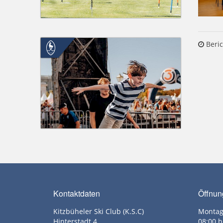
Beric
Kontaktdaten
Öffnun
Kitzbüheler Ski Club (K.S.C)
Montag
Hinterstadt 4
08:00 b