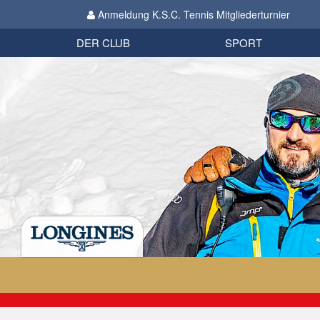
Anmeldung K.S.C. Tennis Mitgliederturnier
Biathlon
Organisation
Datenschutzverordnung 2018
Impressum
DER CLUB
SPORT