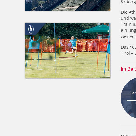
Skiberg
Die Ath
und wa
Traini
ein ung
wertvol
Das You
Tirol –
Im Bei
Len