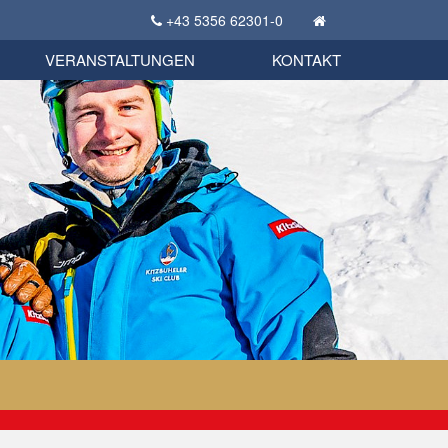
+43 5356 62301-0
KSC Sportgeschichte
uschbörse
tglieder Bekleidungsshop
VERANSTALTUNGEN
KONTAKT