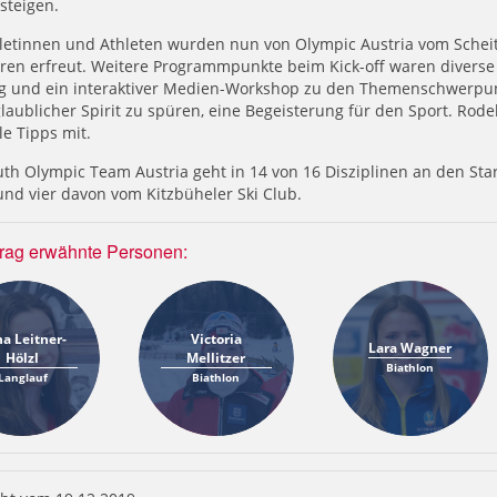
steigen.
letinnen und Athleten wurden nun von Olympic Austria vom Scheitel
ren erfreut. Weitere Programmpunkte beim Kick-off waren diverse
ng und ein interaktiver Medien-Workshop zu den Themenschwerpunk
laublicher Spirit zu spüren, eine Begeisterung für den Sport. Rod
le Tipps mit.
th Olympic Team Austria geht in 14 von 16 Disziplinen an den Sta
 und vier davon vom Kitzbüheler Ski Club.
trag erwähnte Personen:
a Leitner-
Victoria
Lara Wagner
Hölzl
Mellitzer
Biathlon
Langlauf
Biathlon