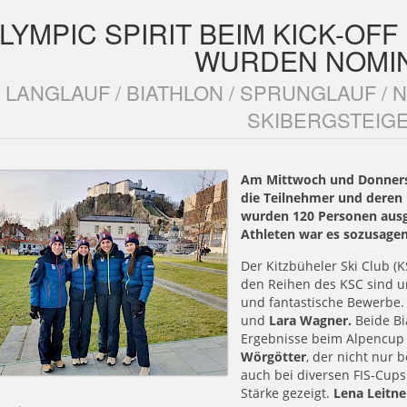
LYMPIC SPIRIT BEIM KICK-OFF
WURDEN NOMIN
LANGLAUF / BIATHLON / SPRUNGLAUF / 
SKIBERGSTEIG
Am Mittwoch und Donnerst
die Teilnehmer und deren 
wurden 120 Personen ausge
Athleten war es sozusagen
Der Kitzbüheler Ski Club (K
den Reihen des KSC sind u
und fantastische Bewerbe.
und
Lara Wagner.
Beide Bi
Ergebnisse beim Alpencup q
Wörgötter
, der nicht nur
auch bei diversen FIS-Cups
Stärke gezeigt.
Lena Leitne