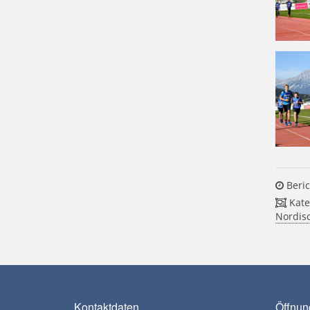
Beric
Kate
Nordis
Kontaktdaten
Öffnun