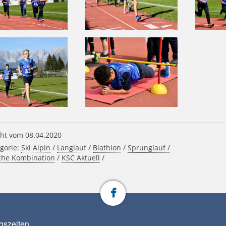
ht vom 08.04.2020
gorie:
Ski Alpin
/
Langlauf
/
Biathlon
/
Sprunglauf /
che Kombination
/
KSC Aktuell
/
gszeiten