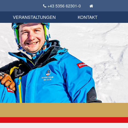
+43 5356 62301-0
KSC Sportgeschichte
uschbörse
tglieder Bekleidungsshop
VERANSTALTUNGEN
KONTAKT