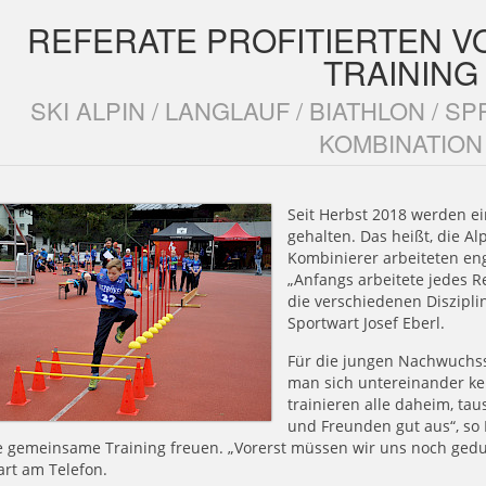
REFERATE PROFITIERTEN 
TRAINING
SKI ALPIN / LANGLAUF / BIATHLON / 
KOMBINATION
Seit Herbst 2018 werden ei
gehalten. Das heißt, die Al
Kombinierer arbeiteten e
„Anfangs arbeitete jedes Re
die verschiedenen Diszipl
Sportwart Josef Eberl.
Für die jungen Nachwuchss
man sich untereinander ken
trainieren alle daheim, ta
und Freunden gut aus“, so E
 gemeinsame Training freuen. „Vorerst müssen wir uns noch gedul
rt am Telefon.