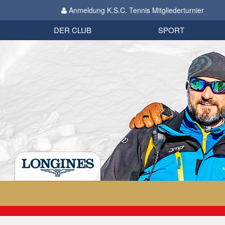
Anmeldung K.S.C. Tennis Mitgliederturnier
Biathlon
Organisation
Datenschutzverordnung 2018
Impressum
DER CLUB
SPORT