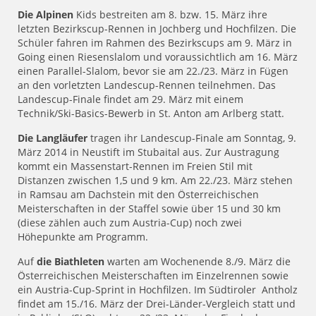
Die Alpinen
Kids bestreiten am 8. bzw. 15. März ihre
letzten Bezirkscup-Rennen in Jochberg und Hochfilzen. Die
Schüler fahren im Rahmen des Bezirkscups am 9. März in
Going einen Riesenslalom und voraussichtlich am 16. März
einen Parallel-Slalom, bevor sie am 22./23. März in Fügen
an den vorletzten Landescup-Rennen teilnehmen. Das
Landescup-Finale findet am 29. März mit einem
Technik/Ski-Basics-Bewerb in St. Anton am Arlberg statt.
Die Langläufer
tragen ihr Landescup-Finale am Sonntag, 9.
März 2014 in Neustift im Stubaital aus. Zur Austragung
kommt ein Massenstart-Rennen im Freien Stil mit
Distanzen zwischen 1,5 und 9 km. Am 22./23. März stehen
in Ramsau am Dachstein mit den Österreichischen
Meisterschaften in der Staffel sowie über 15 und 30 km
(diese zählen auch zum Austria-Cup) noch zwei
Höhepunkte am Programm.
Auf
die Biathleten
warten am Wochenende 8./9. März die
Österreichischen Meisterschaften im Einzelrennen sowie
ein Austria-Cup-Sprint in Hochfilzen. Im Südtiroler Antholz
findet am 15./16. März der Drei-Länder-Vergleich statt und