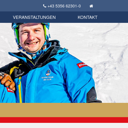
+43 5356 62301-0
KSC Sportgeschichte
uschbörse
tglieder Bekleidungsshop
VERANSTALTUNGEN
KONTAKT