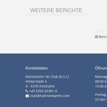
WEITERE BERICHTE
Beric
Kontaktdaten
Öffnun
Kitzbüheler Ski Club (K.S.C)
Montag
Hinterstadt 4
08:00 b
A - 6370 Kitzbühel
13:00 b
+43 5356 62301-0
Freita
club@hahnenkamm.com
ist das