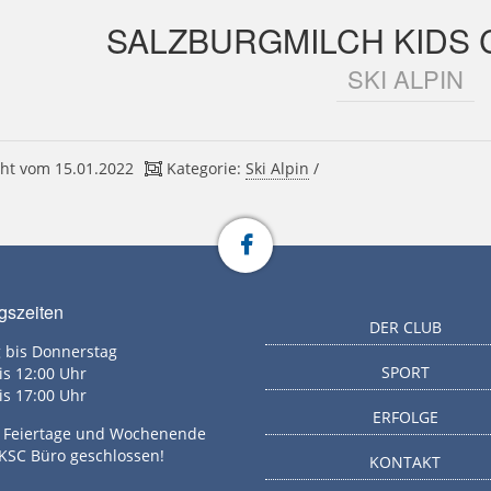
SALZBURGMILCH KIDS CU
SKI ALPIN
ht vom 15.01.2022
Kategorie:
Ski Alpin
/
gszeiten
DER CLUB
 bis Donnerstag
SPORT
is 12:00 Uhr
is 17:00 Uhr
ERFOLGE
g, Feiertage und Wochenende
 KSC Büro geschlossen!
KONTAKT