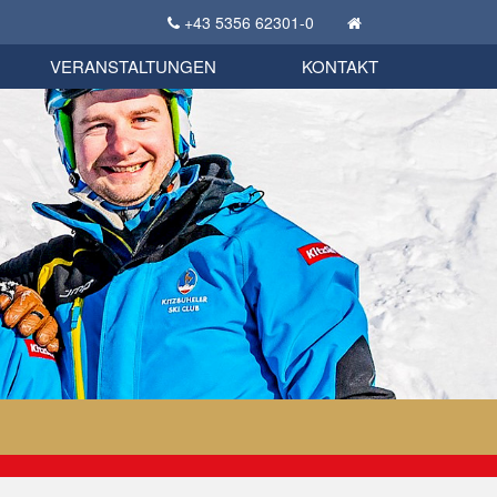
+43 5356 62301-0
KSC Sportgeschichte
uschbörse
tglieder Bekleidungsshop
VERANSTALTUNGEN
KONTAKT