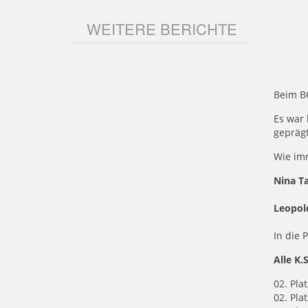
WEITERE BERICHTE
Beim BC
Es war 
geprägt
Wie imm
Nina T
Leopol
In die 
Alle K.
02.
Plat
02. Pla