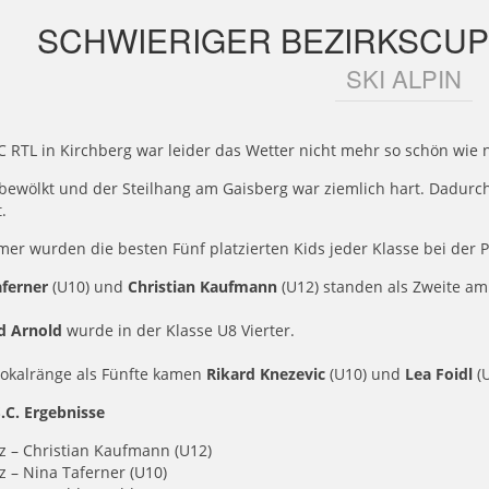
SCHWIERIGER BEZIRKSCUP
SKI ALPIN
 RTL in Kirchberg war leider das Wetter nicht mehr so schön wie 
bewölkt und der Steilhang am Gaisberg war ziemlich hart. Dadurch
.
er wurden die besten Fünf platzierten Kids jeder Klasse bei der P
aferner
(U10) und
Christian Kaufmann
(U12) standen als Zweite am
d Arnold
wurde in der Klasse U8 Vierter.
Pokalränge als Fünfte kamen
Rikard Knezevic
(U10) und
Lea Foidl
(
S.C. Ergebnisse
z
– Christian Kaufmann (U12)
tz
–
Nina Taferner (U10)