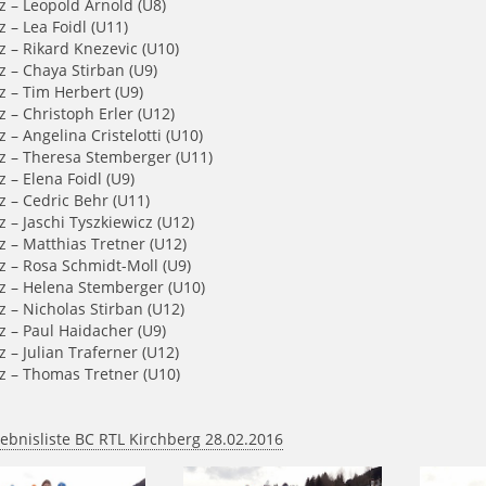
z –
Leopold Arnold (U8)
z
– Lea Foidl (U11)
z
– Rikard Knezevic (U10)
z
– Chaya Stirban (U9)
z
– Tim Herbert (U9)
z
– Christoph Erler (U12)
z
– Angelina Cristelotti (U10)
tz
–
Theresa Stemberger (U11)
z
– Elena Foidl (U9)
z
– Cedric Behr (U11)
z
– Jaschi Tyszkiewicz (U12)
tz – Matthias Tretner (U12)
z
– Rosa Schmidt-Moll (U9)
tz
–
Helena Stemberger (U10)
z
– Nicholas Stirban (U12)
tz – Paul Haidacher (U9)
z
– Julian Traferner (U12)
tz
–
Thomas Tretner (U10)
ebnisliste BC RTL Kirchberg 28.02.2016