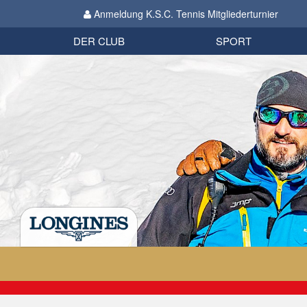
Anmeldung K.S.C. Tennis Mitgliederturnier
Biathlon
Organisation
Datenschutzverordnung 2018
Impressum
DER CLUB
SPORT