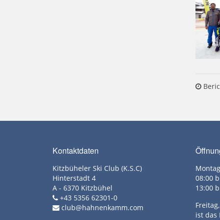
Beric
Kontaktdaten
Öffnun
Kitzbüheler Ski Club (K.S.C)
Montag
Hinterstadt 4
08:00 b
A - 6370 Kitzbühel
13:00 b
+43 5356 62301-0
Freita
club@hahnenkamm.com
ist das