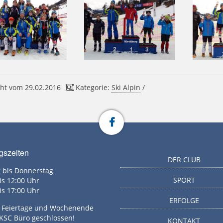
ht vom 29.02.2016
Kategorie:
Ski Alpin
/
gszeiten
DER CLUB
 bis Donnerstag
SPORT
is 12:00 Uhr
is 17:00 Uhr
ERFOLGE
g, Feiertage und Wochenende
 KSC Büro geschlossen!
KONTAKT