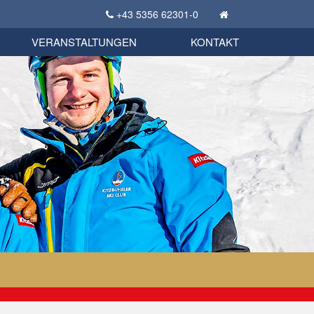
+43 5356 62301-0
KSC Sportgeschichte
uschbörse
tglieder Bekleidungsshop
VERANSTALTUNGEN
KONTAKT