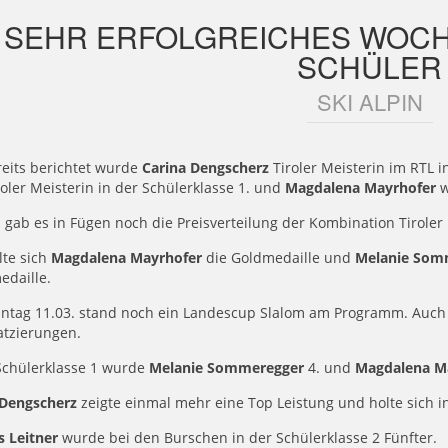
SEHR ERFOLGREICHES WOC
SCHÜLER
SKI ALPIN
reits berichtet wurde
Carina Dengscherz
Tiroler Meisterin im RTL i
roler Meisterin in der Schülerklasse 1. und
Magdalena Mayrhofer
w
 gab es in Fügen noch die Preisverteilung der Kombination Tiroler 
lte sich
Magdalena Mayrhofer
die Goldmedaille und
Melanie Som
edaille.
ntag 11.03. stand noch ein Landescup Slalom am Programm. Auch h
atzierungen.
Schülerklasse 1 wurde
Melanie Sommeregger
4. und
Magdalena M
 Dengscherz
zeigte einmal mehr eine Top Leistung und holte sich in
s Leitner
wurde bei den Burschen in der Schülerklasse 2 Fünfter.