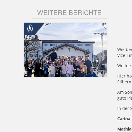
WEITERE BERICHTE
Wie be
Vize-Ti
Weiters
Hier ho
Silberm
Am Son
gute Pl
In der 
Carina
Mathia