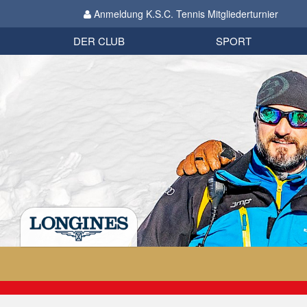
Anmeldung K.S.C. Tennis Mitgliederturnier
Biathlon
Organisation
Datenschutzverordnung 2018
Impressum
DER CLUB
SPORT