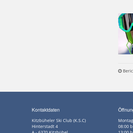
Beric
Kontaktdaten
Öffnun
Kitzbüheler Ski Club (K.S.C)
Montag
Hinterstadt 4
08:00 b
A - 6370 Kitzbühel
13:00 b