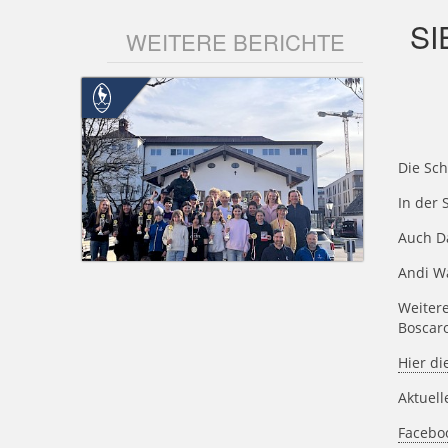
SI
WEITERE BERICHTE
Die Sch
In der 
Auch Da
Andi Wa
Weitere
Boscaro
Hier di
Aktuell
Facebo