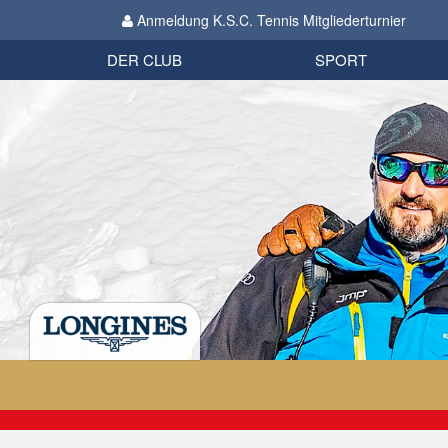
Anmeldung K.S.C. Tennis Mitgliederturnier
Biathlon
Organisation
Datenschutzverordnung 2018
Impressum
DER CLUB
SPORT