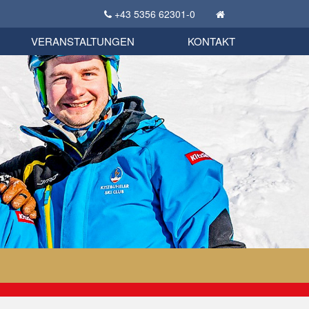
+43 5356 62301-0
KSC Sportgeschichte
uschbörse
tglieder Bekleidungsshop
VERANSTALTUNGEN
KONTAKT