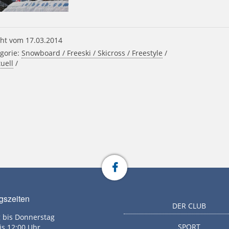
ht vom 17.03.2014
gorie:
Snowboard / Freeski / Skicross / Freestyle
/
uell
/
gszeiten
DER CLUB
 bis Donnerstag
SPORT
is 12:00 Uhr