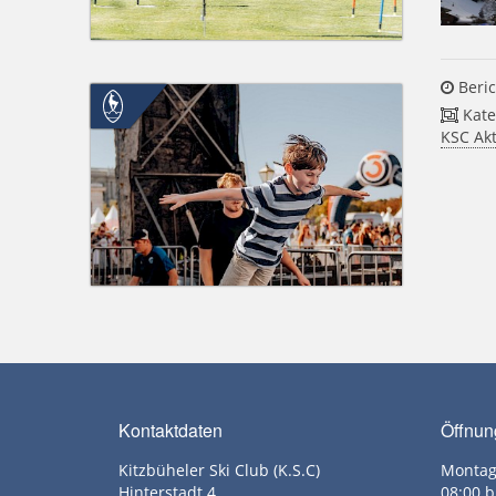
Beric
Kate
KSC Akt
Kontaktdaten
Öffnun
Kitzbüheler Ski Club (K.S.C)
Montag
Hinterstadt 4
08:00 b