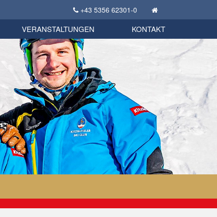
+43 5356 62301-0
KSC Sportgeschichte
uschbörse
tglieder Bekleidungsshop
VERANSTALTUNGEN
KONTAKT