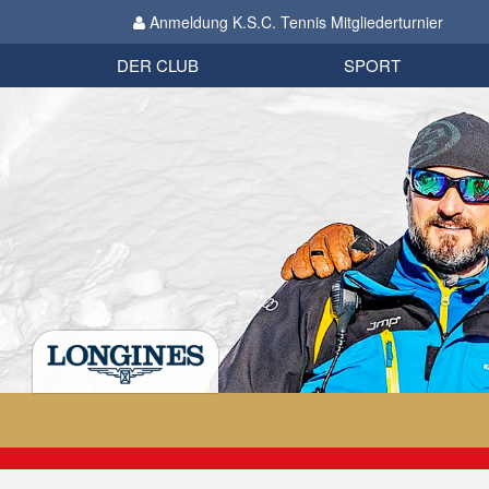
Anmeldung K.S.C. Tennis Mitgliederturnier
Biathlon
Organisation
Datenschutzverordnung 2018
Impressum
DER CLUB
SPORT