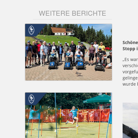
WEITERE BERICHTE
Schöne
Stopp 
„Es war
verschi
vorgefu
gelinge
wurde b