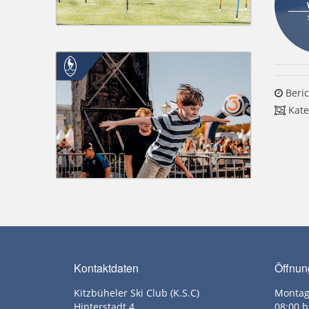
Beric
Kate
Kontaktdaten
Öffnun
Kitzbüheler Ski Club (K.S.C)
Montag
Hinterstadt 4
08:00 b