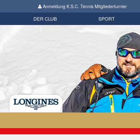
Anmeldung K.S.C. Tennis Mitgliederturnier
Biathlon
Organisation
Datenschutzverordnung 2018
Impressum
DER CLUB
SPORT