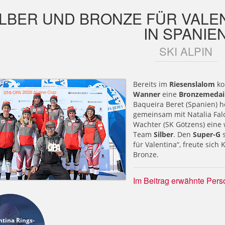
ILBER UND BRONZE FÜR VALE
IN SPANIE
SKI ALPIN
Bereits im
Riesenslalom
ko
Wanner
eine
Bronzemedail
Baqueira Beret (Spanien) 
gemeinsam mit Natalia Fal
Wachter (SK Götzens) eine
Team
Silber
. Den
Super-G
s
für Valentina“, freute sic
Bronze.
Im Beitrag erwähnte Pers
ntina Rings-