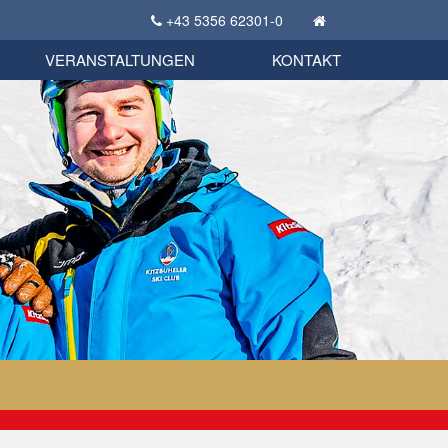
+43 5356 62301-0
KSC Sportgeschichte
uschbörse
tglieder Bekleidungsshop
VERANSTALTUNGEN
KONTAKT