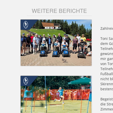
WEITERE BERICHTE
Zahlrei
Toni Sa
dem Gol
Teilneh
gewünsc
mir gan
von Ton
Teilneh
Fußball
nicht b
Skirenn
bestens
Begeis
die Str
Zimmer