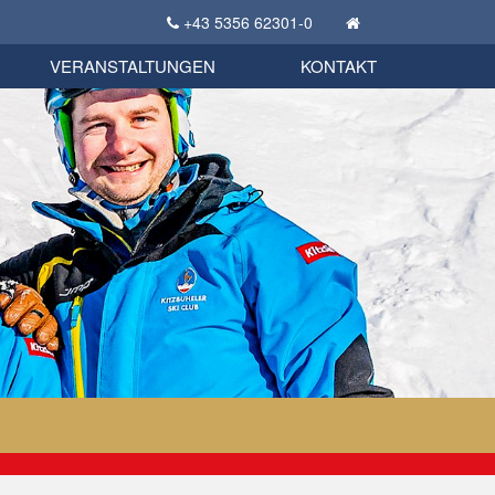
+43 5356 62301-0
KSC Sportgeschichte
uschbörse
tglieder Bekleidungsshop
VERANSTALTUNGEN
KONTAKT