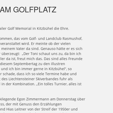
AM GOLFPLATZ
ler Golf Memorial in Kitzbühel die Ehre.
ernommen, das vom Golf- und Landclub Rasmushof,
eranstaltet wird. Er meinte ob der vielen
n meinem Vater da sind. Genauso hätte er es sich
r überzeugt: „Der Toni schaut uns zu, da bin ich
er da ist, freut mich das. Das sind alles Freunde
n diesem Septembertag zu den illustren
t und ich bin immer gerne in Kitzbühel“, so
ur schade, dass ich so viele Termine habe und
 des Liechtensteiner Skiverbandes fuhr als
n der Kombination. „Ein tolles Turnier, alles ist
d Skilegende Egon Zimmermann am Donnerstag über
uss, der mit Genuss den Erzählungen
d Hias Leitner von der Streif der 1950er und