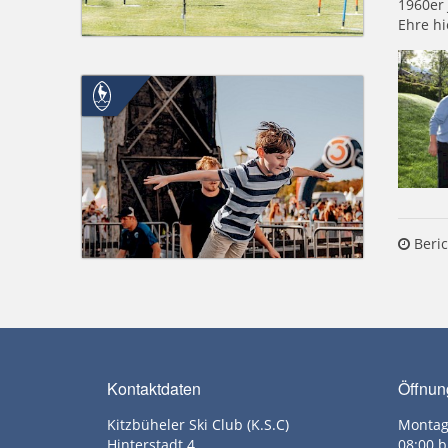
1960er 
Ehre hi
Beric
Kontaktdaten
Öffnun
Kitzbüheler Ski Club (K.S.C)
Montag
Hinterstadt 4
08:00 b